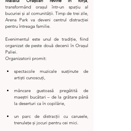
Maialul Orăștian revine în forță
, 
transformând orașul într-un spațiu al 
bucuriei și al comunității. Timp de trei zile, 
Arena Park va deveni centrul distracției 
pentru întreaga familie. 
Evenimentul este unul de tradiție, fiind 
organizat de peste două decenii în Orașul 
Paliei.
Organizatorii promit:
spectacole muzicale susținute de 
artiști cunoscuți,
mâncare gustoasă pregătită de 
maeștri bucătari – de la grătare până 
la deserturi ca în copilărie,
un parc de distracții cu carusele, 
trenulețe și jocuri pentru cei mici.