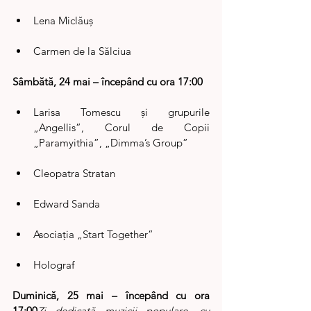
Lena Miclăuș
Carmen de la Sălciua
Sâmbătă, 24 mai – începând cu ora 17:00
Larisa Tomescu și grupurile 
„Angellis”, Corul de Copii 
„Paramyithia”, „Dimma’s Group”
Cleopatra Stratan
Edward Sanda
Asociația „Start Together”
Holograf
Duminică, 25 mai – începând cu ora 
17:00
Zi dedicată muzicii populare, cu 