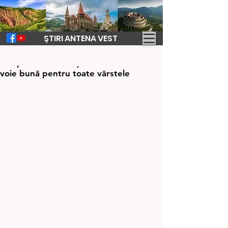
ȘTIRI ANTENA VEST
22 mai 2025
2 min de citit
Începe Maialul Orăștian! Trei zile de
voie bună pentru toate vârstele