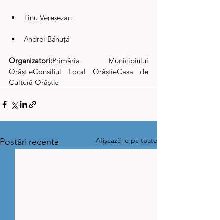
Tinu Vereșezan
Andrei Bănuță
Organizatori:
Primăria Municipiului 
OrăștieConsiliul Local OrăștieCasa de 
Cultură O
răștie
Afișează-le pe toate
Postări recente