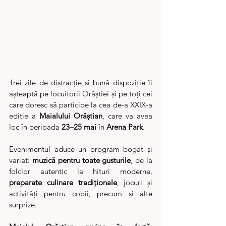
Trei zile de distracție și bună dispoziție îi 
așteaptă pe locuitorii Orăștiei și pe toți cei 
care doresc să participe la cea de-a XXIX-a 
ediție a 
Maialului Orăștian
, care va avea 
loc în perioada 
23–25 mai
 în 
Arena Park
.
Evenimentul aduce un program bogat și 
variat: 
muzică pentru toate gusturile
, de la 
folclor autentic la hituri moderne, 
preparate culinare tradiționale
, jocuri și 
activități pentru copii, precum și alte 
surprize.