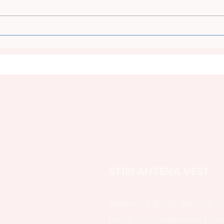
ZIUA MINERULUI,
CAZ
MARCATĂ ÎN VALEA JIULUI:
URIC
OMAGIU PENTRU OAMENII
ANI
HUILEI
MOA
TAT
STIRI ANTENA VEST
Telefon:
+40723 360 075
Email:
stiriantenavest.bl