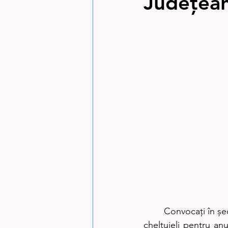
Județea
	Convocați în ședință extraordinară, consilierii județeni au aprobat bugetul de investiții și 
cheltuieli pentru anu