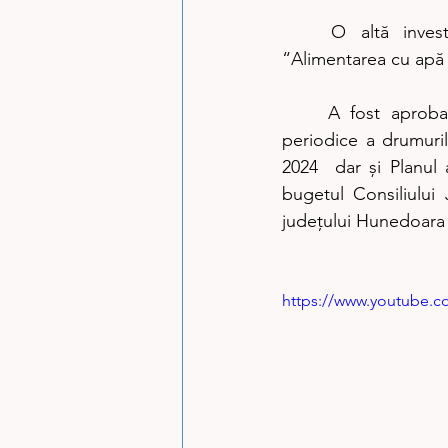
	O altă investiție importantă care a primit votul consilierilor județeni privește 
“Alimentarea cu apă î
	A fost aprobat Programul de lucrări și servicii de întreținere, reparații curente și 
periodice a drumuril
2024  dar și Planul a
bugetul Consiliului
judeţului Hunedoara p
https://www.youtube