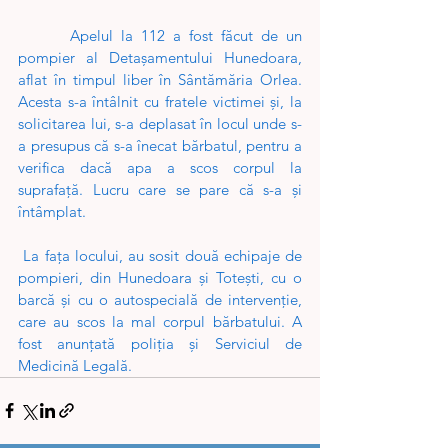
 Apelul la 112 a fost făcut de un 
pompier al Detașamentului Hunedoara, 
aflat în timpul liber în Sântămăria Orlea. 
Acesta s-a întâlnit cu fratele victimei și, la 
solicitarea lui, s-a deplasat în locul unde s-
a presupus că s-a înecat bărbatul, pentru a 
verifica dacă apa a scos corpul la 
suprafață. Lucru care se pare că s-a și 
întâmplat.
 La fața locului, au sosit două echipaje de 
pompieri, din Hunedoara și Totești, cu o 
barcă și cu o autospecială de intervenție, 
care au scos la mal corpul bărbatului. A 
fost anunțată poliția și Serviciul de 
Medicină Legală.