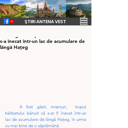
ȘTIRI ANTENA VEST
25 apr. 2024
1 min de citit
A fost găsit trupul bărbatului bănuit că
s-a înecat într-un lac de acumulare de
lângă Hațeg
A fost găsit, miercuri,  trupul 
bărbatului bănuit că s-ar fi înecat într-un 
lac de acumulare de lângă Hațeg, în urma 
cu mai bine de o săptămână.