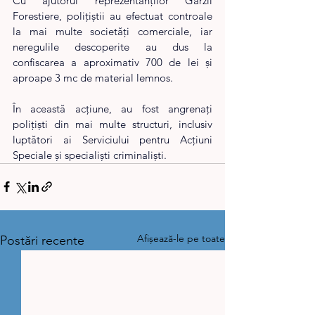
Cu ajutorul reprezentanților Gărzii 
Forestiere, polițiștii au efectuat controale 
la mai multe societăți comerciale, iar 
neregulile descoperite au dus la 
confiscarea a aproximativ 700 de lei și 
aproape 3 mc de material lemnos.
În această acțiune, au fost angrenați 
polițiști din mai multe structuri, inclusiv 
luptători ai Serviciului pentru Acțiuni 
Speciale și specialiști criminaliști.
Afișează-le pe toate
Postări recente