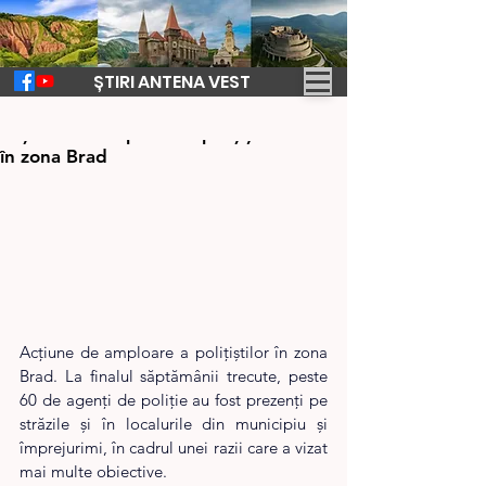
ȘTIRI ANTENA VEST
8 apr. 2025
1 min de citit
Acțiune de amploare a polițiștilor. Razii
în zona Brad
Acțiune de amploare a polițiștilor în zona 
Brad. La finalul săptămânii trecute, peste 
60 de agenți de poliție au fost prezenți pe 
străzile și în localurile din municipiu și 
împrejurimi, în cadrul unei razii care a vizat 
mai multe obiective.