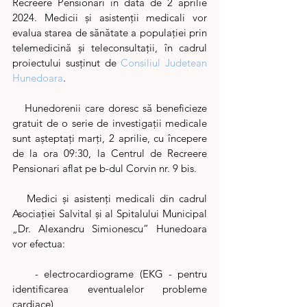
Recreere Pensionari în data de 2 aprilie 
2024. Medicii și asistenții medicali vor 
evalua starea de sănătate a populației prin 
telemedicină și teleconsultații, în cadrul 
proiectului susținut de 
Consiliul Judetean 
Hunedoara
.
   Hunedorenii care doresc să beneficieze 
gratuit de o serie de investigaţii medicale  
sunt aşteptaţi marţi, 2 aprilie, cu începere 
de la ora 09:30, la Centrul de Recreere 
Pensionari aflat pe b-dul Corvin nr. 9 bis. 
   Medici şi asistenţi medicali din cadrul 
Asociaţiei Salvital şi al Spitalului Municipal 
„Dr. Alexandru Simionescu” Hunedoara 
vor efectua:
    - electrocardiograme (EKG - pentru 
identificarea eventualelor probleme 
cardiace)