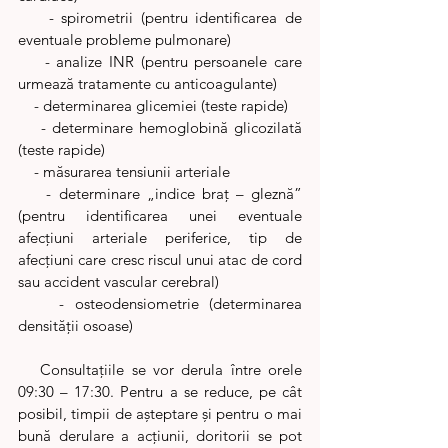
    - spirometrii (pentru identificarea de 
eventuale probleme pulmonare)
    - analize INR (pentru persoanele care 
urmează tratamente cu anticoagulante)
    - determinarea glicemiei (teste rapide)
    - determinare hemoglobină glicozilată 
(teste rapide)
    - măsurarea tensiunii arteriale
    - determinare „indice braţ – gleznă” 
(pentru identificarea unei eventuale 
afecţiuni arteriale periferice, tip de 
afecţiuni care cresc riscul unui atac de cord 
sau accident vascular cerebral)
    - osteodensiometrie (determinarea 
densităţii osoase)
   Consultaţiile se vor derula între orele 
09:30 – 17:30. Pentru a se reduce, pe cât 
posibil, timpii de aşteptare şi pentru o mai 
bună derulare a acţiunii, doritorii se pot 