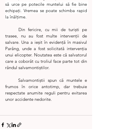
să urce pe potecile muntelui să fie bine 
echipați. Vremea se poate schimba rapid 
la înălțime.
	Din fericire, cu mii de turiști pe 
trasee, nu au fost multe intervenții de 
salvare. Una a ieșit în evidență în masivul 
Parâng, unde a fost solicitată intervenția 
unui elicopter. Noutatea este că salvatorul 
care a coborât cu troliul face parte tot din 
rândul salvamontiștilor. 
	Salvamontiștii spun că muntele e 
frumos în orice antotimp, dar trebuie 
respectate anumite reguli pentru evitarea 
unor accidente nedorite.