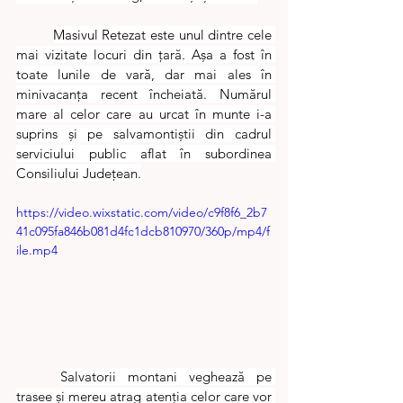
Masivul Retezat este unul dintre cele 
mai vizitate locuri din țară. Așa a fost în 
toate lunile de vară, dar mai ales în 
minivacanța recent încheiată. Numărul 
mare al celor care au urcat în munte i-a 
suprins și pe salvamontiștii din cadrul 
serviciului public aflat în subordinea 
Consiliului Județean.
https://video.wixstatic.com/video/c9f8f6_2b7
41c095fa846b081d4fc1dcb810970/360p/mp4/f
ile.mp4
Salvatorii montani veghează pe 
trasee și mereu atrag atenția celor care vor 