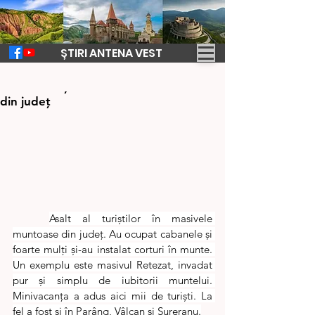
ȘTIRI ANTENA VEST
17 aug. 2023
1 min de citit
Asalt al turiștilor în masivele muntoase
din județ
Asalt al turiștilor în masivele 
muntoase din județ. Au ocupat cabanele și 
foarte mulți și-au instalat corturi în munte. 
Un exemplu este masivul Retezat, invadat 
pur și simplu de iubitorii muntelui. 
Minivacanța a adus aici mii de turiști. La 
fel a fost și în Parâng, Vâlcan și Șureranu.