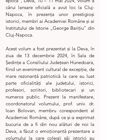
epoca”, Deva, 10 – 11 mai 2024, volum a 
cărui lansare oficială a avut loc la Cluj-
Napoca, în prezența unor prestigioși 
istorici, membri ai Academiei Române și ai 
Institutului de Istorie „George Barițiu” din 
Cluj-Napoca.
Acest volum a fost prezentat și la Deva, în 
ziua de 13 decembrie 2024, în Sala de 
Ședințe a Consiliului Județean Hunedoara, 
fiind un eveniment cultural de excepție, de 
mare rezonanță patriotică la care au luat 
parte oficialități ale județului, istorici, 
profesori, scriitori, bibliotecari și un 
numeros public. Prezent la manifestare, 
coordonatorul volumului, prof. univ. dr. 
Ioan Bolovan, membru corespondent al 
Academiei Române, după ce și-a exprimat 
bucuria de a fi din nou alături de noi la 
Deva, a făcut o emoționantă prezentare a 
volumului la care colegii săi istorici au 