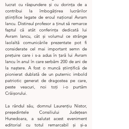
lucrat cu răspundere și cu dorința de a 
contribui la îmbogățirea lucrărilor 
științifice legate de eroul național Avram 
Iancu. Distinsul profesor a ținut să remarce 
faptul că atât conferința dedicată lui 
Avram Iancu, cât și volumul ce strânge 
laolaltă comunicările prezentate pot fi 
considerate cel mai important semn de 
prețuire care i s-a adus în țară lui Avram 
Iancu în anul în care serbăm 200 de ani de 
la naștere. A fost o muncă științifică de 
pionierat dublată de un puternic imbold 
patriotic generat de dragostea pe care, 
peste veacuri, noi toți i-o purtăm 
Crăișorului.
La rândul său, domnul Laurențiu Nistor, 
președintele Consiliului Județean 
Hunedoara, a salutat acest eveniment 
editorial cu totul remarcabil și și-a 