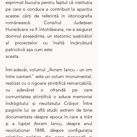
exprimat bucuria pentru faptul că instituția 
pe care o conduce a contribuit la apariția 
acestei cărți de referință în istoriografia 
românească. Consiliul Județean 
Hunedoara va fi întotdeauna, ne-a asigurat 
domnul președinte, un statornic susținător 
al proiectelor cu înaltă încărcătură 
patriotică așa cum este
acesta.
Într-adevăr, volumul „Avram Iancu – un om 
între oameni” este un volum monumental, 
realizat cu o rigoare științifică remarcabilă, 
cu adevărat o ofrandă pe care 
comunitatea științifică o aduce memoriei 
îndrăgitului și neuitatului Crăișor. Între 
paginile lui se află studii extrem de bine 
documentate despre epoca în care a trăit 
și a luptat Avram Iancu, despre anul 
revoluționar 1848, despre configurația 
relațiilor politice din acea perioadă și 