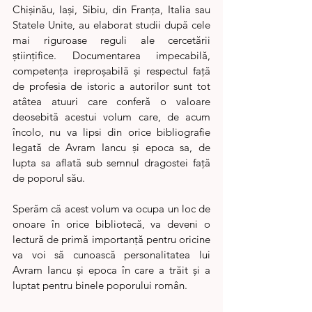
Chișinău, Iași, Sibiu, din Franța, Italia sau 
Statele Unite, au elaborat studii după cele 
mai riguroase reguli ale cercetării 
științifice. Documentarea impecabilă, 
competența ireproșabilă și respectul față 
de profesia de istoric a autorilor sunt tot 
atâtea atuuri care conferă o valoare 
deosebită acestui volum care, de acum 
încolo, nu va lipsi din orice bibliografie 
legată de Avram Iancu și epoca sa, de 
lupta sa aflată sub semnul dragostei față 
de poporul său.
Sperăm că acest volum va ocupa un loc de 
onoare în orice bibliotecă, va deveni o 
lectură de primă importanță pentru oricine 
va voi să cunoască personalitatea lui 
Avram Iancu și epoca în care a trăit și a 
luptat pentru binele poporului român.