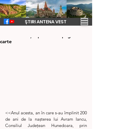
ȘTIRI ANTENA VEST
17 dec. 2024
3 min de citit
Avram Iancu și epoca sa în pagini de
carte
<<Anul acesta, an în care s-au împlinit 200 
de ani de la nașterea lui Avram Iancu, 
Consiliul Județean Hunedoara, prin 