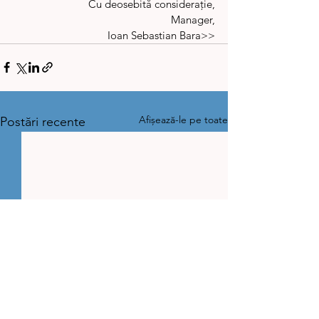
Cu deosebită considerație,
Manager,
Ioan Sebastian Bara>>
Afișează-le pe toate
Postări recente