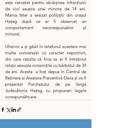
este cercetat pentru săvârșirea infracțiunii 
de viol asupra unei minore de 14 ani. 
Mama fetei a sesizat polițiștii din orașul 
Hațeg după ce ar fi observat un 
comportament necorespunzător al 
minorei.
Ulterior a și găsit în telefonul acesteia mai 
multe conversații cu caracter nepotrivit, 
din care rezulta că fiica sa ar fi întreținut 
relații sexuale consimțite cu bărbatul de 39 
de ani. Acesta  a fost depus în Centrul de 
Reținere și Arestare Preventivă Deva și va fi 
prezentat Parchetului de pe lângă 
Judecătoria Hațeg, cu propuneri legale 
corespunzătoare.