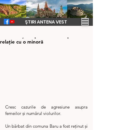
ȘTIRI ANTENA VEST
7 aug. 2025
1 min de citit
Bărbat reținut pentru viol după o
relație cu o minoră
Cresc cazurile de agresiune asupra 
femeilor și numărul violurilor.
Un bărbat din comuna Baru a fost reținut și 