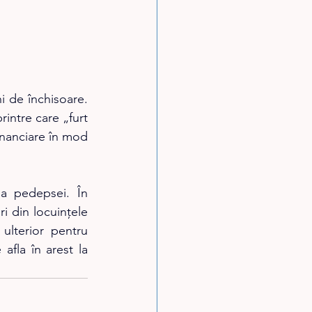
 de închisoare. 
rintre care „furt 
inanciare în mod 
 pedepsei. În 
 din locuințele 
lterior pentru 
fla în arest la 