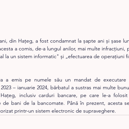
ni, din Hațeg, a fost condamnat la șapte ani și șase luni
, acesta a comis, de-a lungul anilor, mai multe infracțiuni, p
egal la un sistem informatic" și „efectuarea de operațiuni f
ara a emis pe numele său un mandat de executare a
023 – ianuarie 2024, bărbatul a sustras mai multe bunuri
ațeg, inclusiv carduri bancare, pe care le-a folosit u
e de bani de la bancomate. Până în prezent, acesta se a
torizat printr-un sistem electronic de supraveghere.