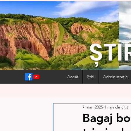
ȘTI
Acasă
Știri
Administrație
7 mar. 2025
1 min de citit
Bagaj bo