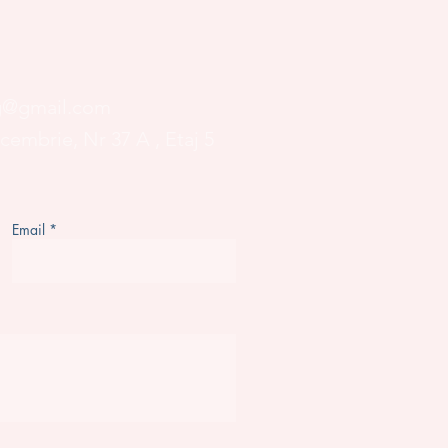
og@gmail.com
ecembrie, Nr 37 A
, Etaj 5
Email