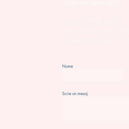
STIRI ANTENA VEST
Telefon:
+40723 360 075
Email:
stiriantenavest.bl
Adresa: Deva, B-dul 22 D
Nume
Scrie un mesaj