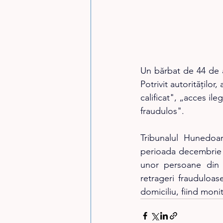
Un bărbat de 44 de a
Potrivit autorităților
calificat", „acces il
fraudulos".
Tribunalul Hunedo
perioada decembrie 2
unor persoane din H
retrageri frauduloas
domiciliu, fiind moni