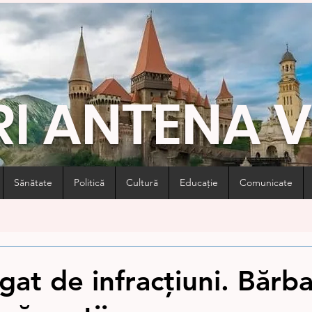
RI ANTENA 
Sănătate
Politică
Cultură
Educație
Comunicate
gat de infracțiuni. Bărba