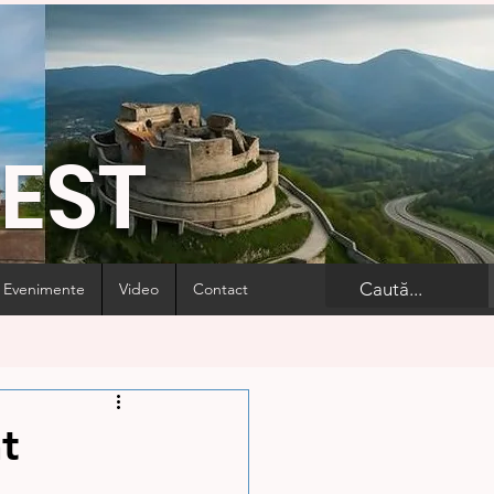
VEST
Evenimente
Video
Contact
t