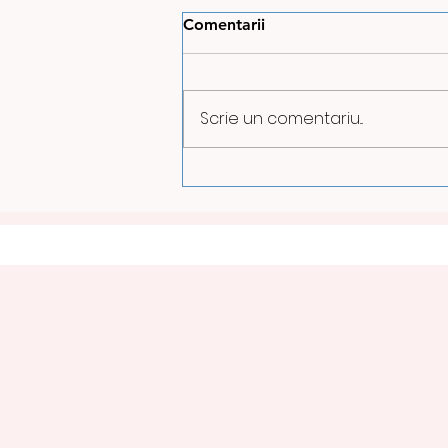
Comentarii
Scrie un comentariu...
ILUMINATUL PUBLIC VA FI
REDUS PE TIMPUL NOPȚII
LA PETROȘANI