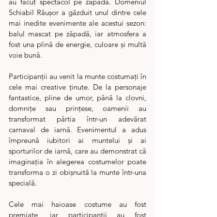
au făcut spectacol pe zăpadă. Domeniul 
Schiabil Râușor a găzduit unul dintre cele 
mai inedite evenimente ale acestui sezon: 
balul mascat pe zăpadă, iar atmosfera a 
fost una plină de energie, culoare și multă 
voie bună.
Participanții au venit la munte costumați în 
cele mai creative ținute. De la personaje 
fantastice, pline de umor, până la clovni, 
domnițe sau prințese, oamenii au 
transformat pârtia într-un adevărat 
carnaval de iarnă. Evenimentul a adus 
împreună iubitori ai muntelui și ai 
sporturilor de iarnă, care au demonstrat că 
imaginația în alegerea costumelor poate 
transforma o zi obișnuită la munte într-una 
specială.
Cele mai haioase costume au fost 
premiate, iar participanții au fost 