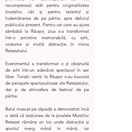
recompensați atât pentru originalitatea 
ținutelor, cât și pentru talentul și 
îndemânarea de pe pârtie, spre deliciul 
publicului prezent. Pentru cei care au ajuns 
sâmbătă la Râușor, ziua s-a transformat 
într-o amintire memorabilă, cu schi, 
costume și multă distracție în inima 
Retezatului.
Evenimentul a transformat o zi obișnuită 
de schi într-un adevărat spectacol în aer 
liber. Turiștii veniți la Râușor s-au bucurat 
de peisajele spectaculoase ale Retezatului, 
dar și de atmosfera de festival de pe 
pârtie.
Balul mascat pe zăpadă a demonstrat încă 
o dată că stațiunea de la poalele Munților 
Retezat rămâne un loc unde distracția și 
sportul merg mână în mână, iar 