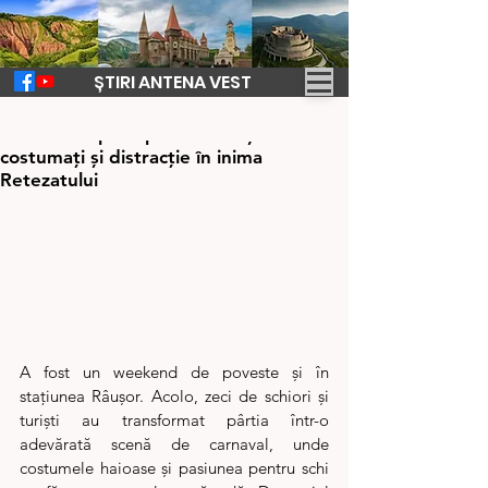
ȘTIRI ANTENA VEST
9 mar.
1 min de citit
Bal mascat pe zăpadă la Râușor. Schiori
costumați și distracție în inima
Retezatului
A fost un weekend de poveste și în 
stațiunea Râușor. Acolo, zeci de schiori și 
turiști au transformat pârtia într-o 
adevărată scenă de carnaval, unde 
costumele haioase și pasiunea pentru schi 