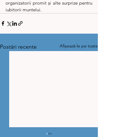
organizatorii promit și alte surprize pentru 
iubitorii muntelui.
Afișează-le pe toate
Postări recente