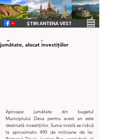
ȘTIRI ANTENA VEST
28 mar. 2025
1 min de citit
Buget echilibrat pentru Deva –
jumătate, alocat investițiilor
Aproape jumătate din bugetul 
Municipiului Deva pentru acest an este 
destinată investițiilor. Suma totală se ridică 
la aproximativ 490 de milioane de lei. 
Primarul Devei, Lucian Rus, consideră că 