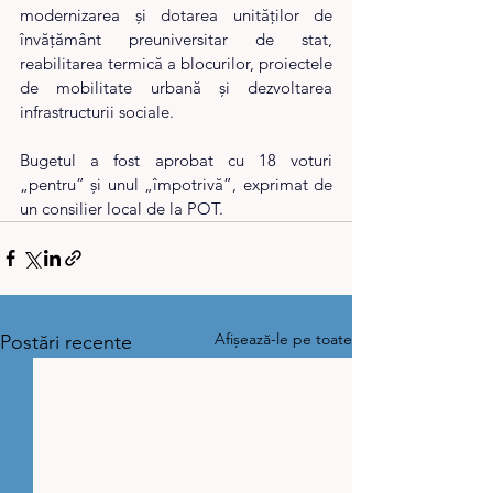
modernizarea și dotarea unităților de 
învățământ preuniversitar de stat, 
reabilitarea termică a blocurilor, proiectele 
de mobilitate urbană și dezvoltarea 
infrastructurii sociale.
Bugetul a fost aprobat cu 18 voturi 
„pentru” și unul „împotrivă”, exprimat de 
un consilier local de la POT.
Afișează-le pe toate
Postări recente