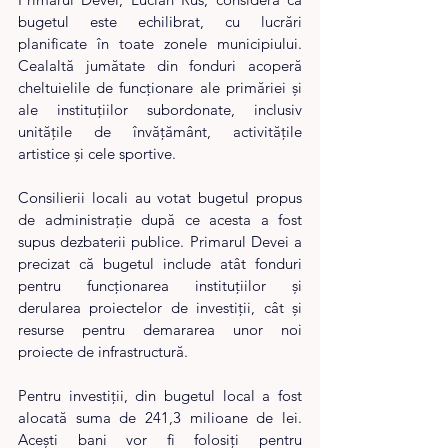
bugetul este echilibrat, cu lucrări 
planificate în toate zonele municipiului. 
Cealaltă jumătate din fonduri acoperă 
cheltuielile de funcționare ale primăriei și 
ale instituțiilor subordonate, inclusiv 
unitățile de învățământ, activitățile 
artistice și cele sportive.
Consilierii locali au votat bugetul propus 
de administrație după ce acesta a fost 
supus dezbaterii publice. Primarul Devei a 
precizat că bugetul include atât fonduri 
pentru funcționarea instituțiilor și 
derularea proiectelor de investiții, cât și 
resurse pentru demararea unor noi 
proiecte de infrastructură.
Pentru investiții, din bugetul local a fost 
alocată suma de 241,3 milioane de lei. 
Acești bani vor fi folosiți pentru 