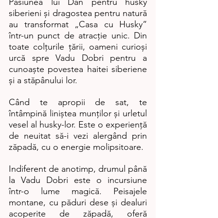
Pasiunea lui Dan pentru husky 
siberieni și dragostea pentru natură 
au transformat „Casa cu Husky” 
într-un punct de atracție unic. Din 
toate colțurile țării, oameni curioși 
urcă spre Vadu Dobri pentru a 
cunoaște povestea haitei siberiene 
și a stăpânului lor.
Când te apropii de sat, te 
întâmpină liniștea munților și urletul 
vesel al husky-lor. Este o experiență 
de neuitat să-i vezi alergând prin 
zăpadă, cu o energie molipsitoare.
Indiferent de anotimp, drumul până 
la Vadu Dobri este o incursiune 
într-o lume magică. Peisajele 
montane, cu păduri dese și dealuri 
acoperite de zăpadă, oferă 