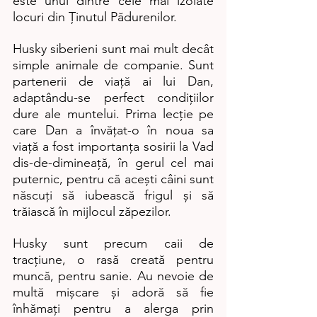
este unul dintre cele mai izolate 
locuri din Ținutul Pădurenilor.
Husky siberieni sunt mai mult decât 
simple animale de companie. Sunt 
partenerii de viață ai lui Dan, 
adaptându-se perfect condițiilor 
dure ale muntelui. Prima lecție pe 
care Dan a învățat-o în noua sa 
viață a fost importanța sosirii la Vad 
dis-de-dimineață, în gerul cel mai 
puternic, pentru că acești câini sunt 
născuți să iubească frigul și să 
trăiască în mijlocul zăpezilor.
Husky sunt precum caii de 
tracțiune, o rasă creată pentru 
muncă, pentru sanie. Au nevoie de 
multă mișcare și adoră să fie 
înhămați pentru a alerga prin 