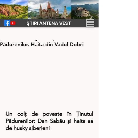
ȘTIRI ANTENA VEST
8 ian. 2025
2 min de citit
„Casa cu Husky" din Ținutul
Pădurenilor. Haita din Vadul Dobri
Un colț de poveste în Ținutul 
Pădurenilor: Dan Sabău și haita sa 
de husky siberieni