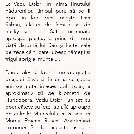
La Vadu Dobri, în inima Ținutului 
Pădurenilor, timpul pare să se fi 
oprit în loc. Aici trăiește Dan 
Sabău, alături de familia sa de 
husky siberieni. Satul, odinioară 
aproape pustiu, a prins din nou 
viață datorită lui Dan și haitei sale 
de zece câini care iubesc nămeții și 
frigul aprig al muntelui.
Dan a ales să lase în urmă agitația 
orașului Deva și, în urmă cu șapte 
ani, s-a mutat în acest colț izolat, la 
aproximativ 60 de kilometri de 
Hunedoara. Vadu Dobri, un sat cu 
doar câteva suflete, se află aproape 
de culmile Muncelului și Rusca, în 
Munții Poiana Ruscă. Aparținând 
comunei Bunila, această așezare 