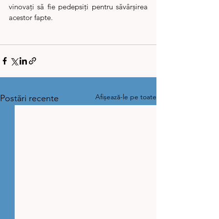
vinovați să fie pedepsiți pentru săvârșirea 
acestor fapte.
Afișează-le pe toate
Postări recente