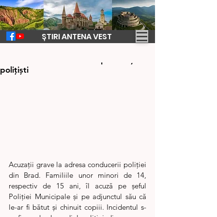
ȘTIRI ANTENA VEST
21 aug. 2024
1 min de citit
Caz revoltător la Brad - copii bătuți de
polițiști
Acuzații grave la adresa conducerii poliției 
din Brad. Familiile unor minori de 14, 
respectiv de 15 ani, îl acuză pe șeful 
Poliției Municipale și pe adjunctul său că 
le-ar fi bătut și chinuit copiii. Incidentul s-