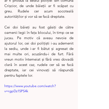
ar fi produs la sediul poliției din comuna 
Crișcior, de unde băieții ar fi scăpat cu 
greu. Rudele cer acum socoteală 
autorităților și vor să se facă dreptate.
Cei doi băieți au fost găsiți de către 
oamenii legii în fața blocului, în timp ce se 
jucau. Pe motiv că aveau nevoie de 
ajutorul lor, cei doi polițiști i-au ademenit 
la sediu, unde i-ar fi bătut și agresat de 
mai multe ori, acuzându-i de furt. Fără 
vreun motiv întemeiat și fără vreo dovadă 
clară în acest caz, rudele cer să se facă 
dreptate, iar cei vinovați să răspundă 
pentru faptele lor.
https://www.youtube.com/watch?
v=rgpDz15PS4k