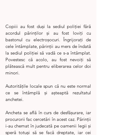
Copiii au fost duși la sediul poliției fără 
acordul părinților și au fost loviți cu 
bastonul cu electroșocuri. Îngrijorați de 
cele întâmplate, părinții au mers de îndată 
la sediul poliției să vadă ce s-a întâmplat. 
Povestesc că acolo, au fost nevoiți să 
plătească mult pentru eliberarea celor doi 
minori.
Autoritățile locale spun că nu este normal 
ce se întâmplă și așteaptă rezultatul 
anchetei.
Ancheta se află în curs de desfășurare, iar 
procurorii fac cercetări în acest caz. Părinții 
i-au chemat în judecată pe oamenii legii și 
speră totuși să se facă dreptate, iar cei 