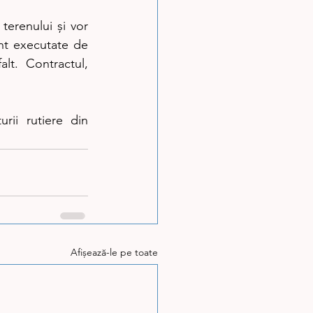
terenului și vor 
nt executate de 
t. Contractul, 
rii rutiere din 
Afișează-le pe toate