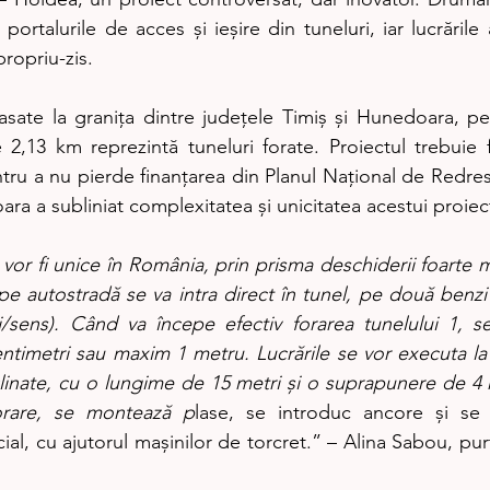
 portalurile de acces și ieșire din tuneluri, iar lucrările
propriu-zis.
asate la granița dintre județele Timiș și Hunedoara, p
 2,13 km reprezintă tuneluri forate. Proiectul trebuie fi
ru a nu pierde finanțarea din Planul Național de Redresar
a a subliniat complexitatea și unicitatea acestui proiec
vor fi unice în România, prin prisma deschiderii foarte ma
 pe autostradă se va intra direct în tunel, pe două benz
i/sens). Când va începe efectiv forarea tunelului 1, s
timetri sau maxim 1 metru. Lucrările se vor executa la
linate, cu o lungime de 15 metri și o suprapunere de 4 m
orare, se montează p
lase, se introduc ancore și se i
al, cu ajutorul mașinilor de torcret.” – Alina Sabou, pur