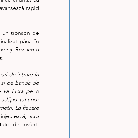
 avansează rapid 
e un tronson de 
nalizat până în 
e și Reziliență 
t.
ri de intrare în 
i și pe banda de 
e va lucra pe o 
 adăpostul unor 
etri. La fiecare 
njectează, sub 
tător de cuvânt, 