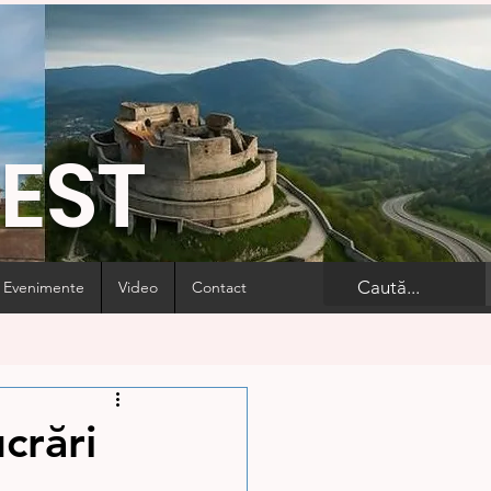
VEST
Evenimente
Video
Contact
crări