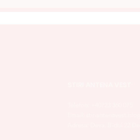
MARCATĂ ÎN VALEA JIULUI:
URIC
OMAGIU PENTRU OAMENII
ANI
HUILEI
MOA
TAT
STIRI ANTENA VEST
Telefon:
+40723 360 075
Email:
stiriantenavest.bl
Adresa: Deva, B-dul 22 D