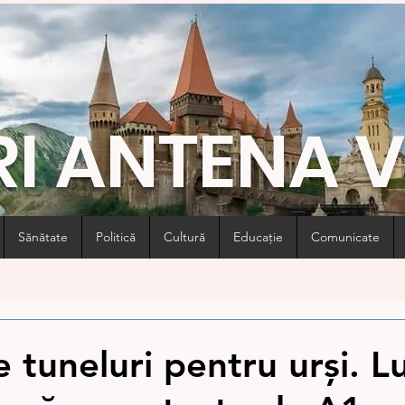
RI ANTENA 
Sănătate
Politică
Cultură
Educație
Comunicate
 tuneluri pentru urși. Lu