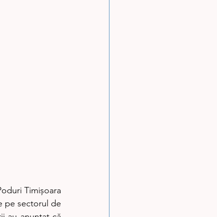
Poduri Timișoara 
e pe sectorul de 
i au anunțat că 