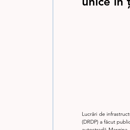
unice în
Lucrări de infrastruc
(DRDP) a făcut public
autostradă Margina –