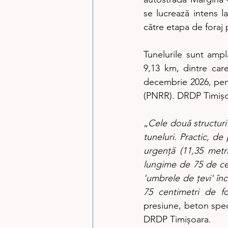
se lucrează intens la
către etapa de foraj 
Tunelurile sunt ampl
9,13 km, dintre care
decembrie 2026, pent
(PNRR). DRDP Timișoar
„
Cele două structuri 
tuneluri. Practic, de
urgență (11,35 metr
lungime de 75 de cen
'umbrele de țevi' înc
75 centimetri de f
presiune, beton speci
DRDP Timișoara.