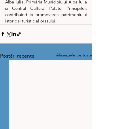
Alba Iulia, Primăria Municipiului Alba Iulia 
și Centrul Cultural Palatul Principilor, 
contribuind la promovarea patrimoniului 
istoric și turistic al orașului.
Afișează-le pe toate
Postări recente