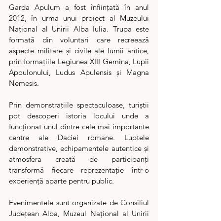
Garda Apulum a fost înființată în anul 
2012, în urma unui proiect al Muzeului 
Național al Unirii Alba Iulia. Trupa este 
formată din voluntari care recreează 
aspecte militare și civile ale lumii antice, 
prin formațiile Legiunea XIII Gemina, Lupii 
Apoulonului, Ludus Apulensis și Magna 
Nemesis.
Prin demonstrațiile spectaculoase, turiștii 
pot descoperi istoria locului unde a 
funcționat unul dintre cele mai importante 
centre ale Daciei romane. Luptele 
demonstrative, echipamentele autentice și 
atmosfera creată de participanți 
transformă fiecare reprezentație într-o 
experiență aparte pentru public.
Evenimentele sunt organizate de Consiliul 
Județean Alba, Muzeul Național al Unirii 