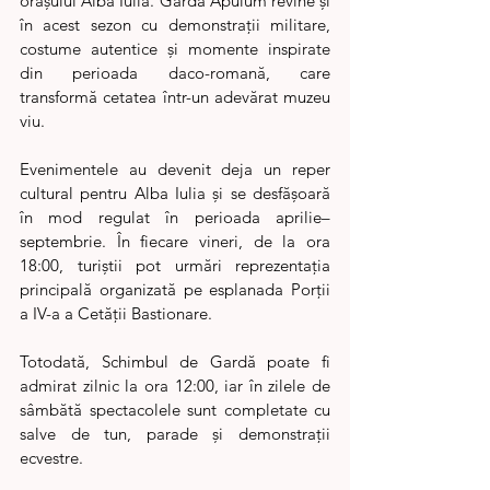
orașului Alba Iulia. Garda Apulum revine și 
în acest sezon cu demonstrații militare, 
costume autentice și momente inspirate 
din perioada daco-romană, care 
transformă cetatea într-un adevărat muzeu 
viu.
Evenimentele au devenit deja un reper 
cultural pentru Alba Iulia și se desfășoară 
în mod regulat în perioada aprilie–
septembrie. În fiecare vineri, de la ora 
18:00, turiștii pot urmări reprezentația 
principală organizată pe esplanada Porții 
a IV-a a Cetății Bastionare.
Totodată, Schimbul de Gardă poate fi 
admirat zilnic la ora 12:00, iar în zilele de 
sâmbătă spectacolele sunt completate cu 
salve de tun, parade și demonstrații 
ecvestre.