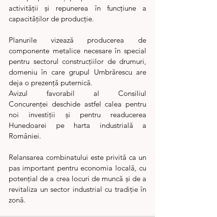
activității și repunerea în funcțiune a 
capacităților de producție.
Planurile vizează producerea de 
componente metalice necesare în special 
pentru sectorul construcțiilor de drumuri, 
domeniu în care grupul Umbrărescu are 
deja o prezență puternică.
Avizul favorabil al Consiliul 
Concurenței deschide astfel calea pentru 
noi investiții și pentru readucerea 
Hunedoarei pe harta industrială a 
României.
Relansarea combinatului este privită ca un 
pas important pentru economia locală, cu 
potențial de a crea locuri de muncă și de a 
revitaliza un sector industrial cu tradiție în 
zonă.