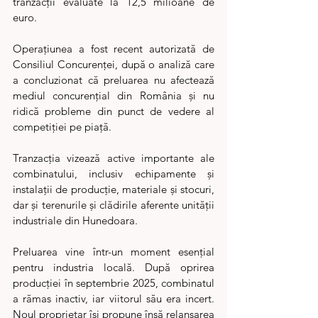
tranzacții evaluate la 12,5 milioane de 
euro.
Operațiunea a fost recent autorizată de 
Consiliul Concurenței, după o analiză care 
a concluzionat că preluarea nu afectează 
mediul concurențial din România și nu 
ridică probleme din punct de vedere al 
competiției pe piață.
Tranzacția vizează active importante ale 
combinatului, inclusiv echipamente și 
instalații de producție, materiale și stocuri, 
dar și terenurile și clădirile aferente unității 
industriale din Hunedoara.
Preluarea vine într-un moment esențial 
pentru industria locală. După oprirea 
producției în septembrie 2025, combinatul 
a rămas inactiv, iar viitorul său era incert. 
Noul proprietar își propune însă relansarea 