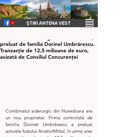
ȘTIRI ANTENA VEST
15 apr.
1 min de citit
Combinatul siderurgic din Hunedoara,
preluat de familia Dorinel Umbrărescu.
Tranzacție de 12,5 milioane de euro,
avizată de Consiliul Concurenței
Combinatul siderurgic din Hunedoara are 
un nou proprietar. Firma controlată de 
familia Dorinel Umbrărescu a preluat 
activele fostului ArcelorMittal, în urma unei 