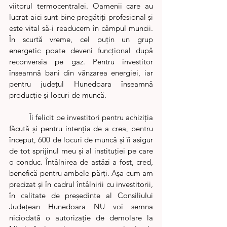
viitorul termocentralei. Oamenii care au 
lucrat aici sunt bine pregătiți profesional și 
este vital să-i readucem în câmpul muncii. 
În scurtă vreme, cel puțin un grup 
energetic poate deveni funcțional după 
reconversia pe gaz. Pentru investitor 
înseamnă bani din vânzarea energiei, iar 
pentru județul Hunedoara înseamnă 
producție și locuri de muncă. 
	Îi felicit pe investitori pentru achiziția 
făcută și pentru intenția de a crea, pentru 
început, 600 de locuri de muncă și îi asigur 
de tot sprijinul meu și al instituției pe care 
o conduc. Întâlnirea de astăzi a fost, cred, 
benefică pentru ambele părți. Așa cum am 
precizat și în cadrul întâlnirii cu investitorii, 
în calitate de președinte al Consiliului 
Județean Hunedoara NU voi semna 
niciodată o autorizație de demolare la 