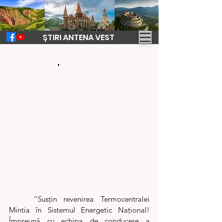
ȘTIRI ANTENA VEST
7 sept. 2022
2 min de citit
Comunicat de presă
	“Susțin revenirea Termocentralei 
Mintia în Sistemul Energetic Național! 
Împreună cu echipa de conducere a 