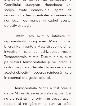
Consiliului Județean Hunedoara voi 
sprijini toate demersurile legate de 
reconstrucția termocentralei și crearea de 
noi locuri de muncă în cadrul acestui 
obiectiv strategic! 
	Astăzi, am avut o întâlnire cu 
reprezentanții companiei Mass Global 
Energy Rom parte a Mass Group Holding, 
investitorii care au achiziționat recent 
Termocentrala Mintia. Discuțiile s-au axat 
pe viitorul termocentralei și pe intențiile 
noilor proprietari legate de modernizarea 
acestui obiectiv în vederea reintegrării sale 
în sistemul energetic național. 
	Termocentrala Mintia a fost Steaua 
de pe Mureș. Astăzi este o stea apusă. Dar 
nu are rost să mai privim în trecut, acum 
trebuie să ne gândim la cum va arăta 