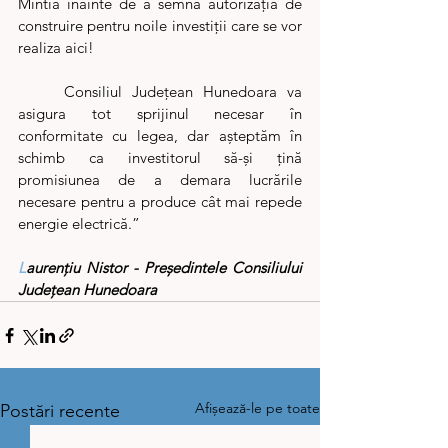
Mintia înainte de a semna autorizația de 
construire pentru noile investiții care se vor 
realiza aici! 
	Consiliul Județean Hunedoara va 
asigura tot sprijinul necesar în 
conformitate cu legea, dar așteptăm în 
schimb ca investitorul să-și țină 
promisiunea de a demara lucrările 
necesare pentru a produce cât mai repede 
energie electrică.”
L
aurențiu Nistor - Președintele Consiliului 
Județean Hunedoara
Afișează-le pe toate
Postări recente