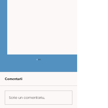
Comentarii
Scrie un comentariu...
ZIUA MINERULUI,
CAZ REVOLTĂT
MARCATĂ ÎN VALEA
URICANI: COPI