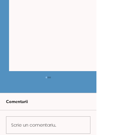
Comentarii
Scrie un comentariu...
ZIUA MINERULUI,
CAZ REVOLTĂT
MARCATĂ ÎN VALEA
URICANI: COPI