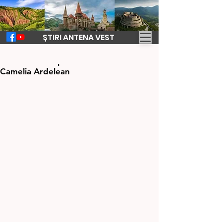
ȘTIRI ANTENA VEST
27 iun. 2023
1 min de citit
Comunicat de presă - Lansare de carte
Camelia Ardelean