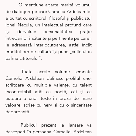
	O mențiune aparte merită volumul 
de dialoguri pe care Camelia Ardelean le-
a purtat cu scriitorul, filosoful și publicistul 
Ionel Necula, un intelectual profund care 
își dezvăluie personalitatea grație 
întrebărilor incitante și pertinente pe care i 
le adresează interlocutoarea, astfel încât 
eruditul om de cultură își pune „sufletul în 
palma cititorului”. 
	Toate aceste volume semnate 
Camelia Ardelean definesc profilul unei 
scriitoare cu multiple valențe, cu talent 
incontestabil atât ca poetă, cât și ca 
autoare a unor texte în proză de mare 
valoare, scrise cu nerv și cu o sinceritate 
debordantă. 
	Publicul prezent la lansare va 
descoperi în persoana Cameliei Ardelean 