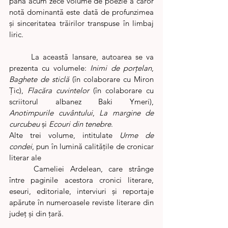
până acum zece volume de poezie a căror 
notă dominantă este dată de profunzimea 
și sinceritatea trăirilor transpuse în limbaj 
liric. 
	La această lansare, autoarea se va 
prezenta cu volumele: 
Inimi de porțelan
, 
Baghete de sticlă
 (în colaborare cu Miron 
Țic), 
Flacăra cuvintelor
 (în colaborare cu 
scriitorul albanez Baki Ymeri), 
Anotimpurile cuvântului
, 
La margine de 
curcubeu 
și 
Ecouri din tenebre
. 
Alte trei volume, intitulate 
Urme de 
condei
, pun în lumină calitățile de cronicar 
literar ale 
	Cameliei Ardelean, care strânge 
între paginile acestora cronici literare, 
eseuri, editoriale, interviuri și reportaje 
apărute în numeroasele reviste literare din 
județ și din țară. 