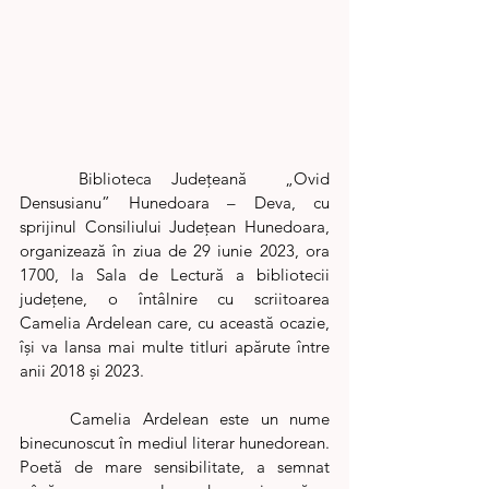
	Biblioteca Județeană  „Ovid 
Densusianu” Hunedoara – Deva, cu 
sprijinul Consiliului Județean Hunedoara, 
organizează în ziua de 29 iunie 2023, ora 
1700, la Sala de Lectură a bibliotecii 
județene, o întâlnire cu scriitoarea 
Camelia Ardelean care, cu această ocazie, 
își va lansa mai multe titluri apărute între 
anii 2018 și 2023.  
	Camelia Ardelean este un nume 
binecunoscut în mediul literar hunedorean. 
Poetă de mare sensibilitate, a semnat 