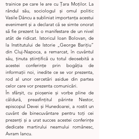
trainice pe care le are cu Țara Moților. La 
rândul său, sociologul și omul politic 
Vasile Dâncu a subliniat importanța acestui 
eveniment și a declarat că se simte onorat 
să fie prezent la o manifestare de un nivel 
atât de ridicat. Istoricul Ioan Bolovan, de 
la Institutului de Istorie „George Barițiu” 
din Cluj-Napoca, a remarcat, în cuvântul 
său, ținuta științifică cu totul deosebită a 
acestei conferințe prin bogăția de 
informații noi, inedite ce se vor prezenta, 
rod al unor cercetări asidue din partea 
celor care vor prezenta comunicări.
În sfârșit, cu pioșenie și vorbe pline de 
căldură, preasfințitul părinte Nestor, 
episcopul Devei și Hunedoarei, a rostit un 
cuvânt de binecuvântare pentru toți cei 
prezenți și a urat succes acestei conferințe 
dedicate martirului neamului românesc, 
Avram Iancu.