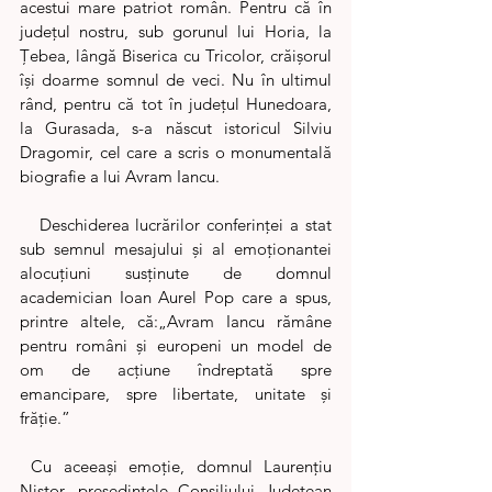
acestui mare patriot român. Pentru că în 
județul nostru, sub gorunul lui Horia, la 
Țebea, lângă Biserica cu Tricolor, crăișorul 
își doarme somnul de veci. Nu în ultimul 
rând, pentru că tot în județul Hunedoara, 
la Gurasada, s-a născut istoricul Silviu 
Dragomir, cel care a scris o monumentală 
biografie a lui Avram Iancu.
   Deschiderea lucrărilor conferinței a stat 
sub semnul mesajului și al emoționantei 
alocuțiuni susținute de domnul 
academician Ioan Aurel Pop care a spus, 
printre altele, că:„Avram Iancu rămâne 
pentru români și europeni un model de 
om de acțiune îndreptată spre 
emancipare, spre libertate, unitate și 
frăție.”
 Cu aceeași emoție, domnul Laurențiu 
Nistor, președintele Consiliului Județean 