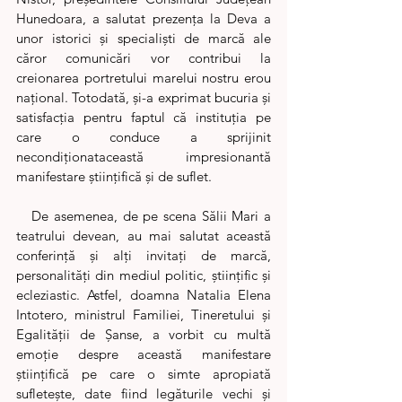
Hunedoara, a salutat prezența la Deva a 
unor istorici și specialiști de marcă ale 
căror comunicări vor contribui la 
creionarea portretului marelui nostru erou 
național. Totodată, și-a exprimat bucuria și 
satisfacția pentru faptul că instituția pe 
care o conduce a sprijinit 
necondiționataceastă impresionantă 
manifestare științifică și de suflet.
   De asemenea, de pe scena Sălii Mari a 
teatrului devean, au mai salutat această 
conferință și alți invitați de marcă, 
personalități din mediul politic, științific și 
ecleziastic. Astfel, doamna Natalia Elena 
Intotero, ministrul Familiei, Tineretului și 
Egalității de Șanse, a vorbit cu multă 
emoție despre această manifestare 
științifică pe care o simte apropiată 
sufletește, date fiind legăturile vechi și 