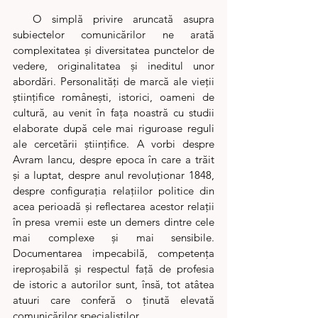
  O simplă privire aruncată asupra 
subiectelor comunicărilor ne arată 
complexitatea și diversitatea punctelor de 
vedere, originalitatea și ineditul unor 
abordări. Personalități de marcă ale vieții 
științifice românești, istorici, oameni de 
cultură, au venit în fața noastră cu studii 
elaborate după cele mai riguroase reguli 
ale cercetării științifice. A vorbi despre 
Avram Iancu, despre epoca în care a trăit 
și a luptat, despre anul revoluționar 1848, 
despre configurația relațiilor politice din 
acea perioadă și reflectarea acestor relații 
în presa vremii este un demers dintre cele 
mai complexe și mai sensibile. 
Documentarea impecabilă, competența 
ireproșabilă și respectul față de profesia 
de istoric a autorilor sunt, însă, tot atâtea 
atuuri care conferă o ținută elevată 
comunicărilor specialiștilor. 