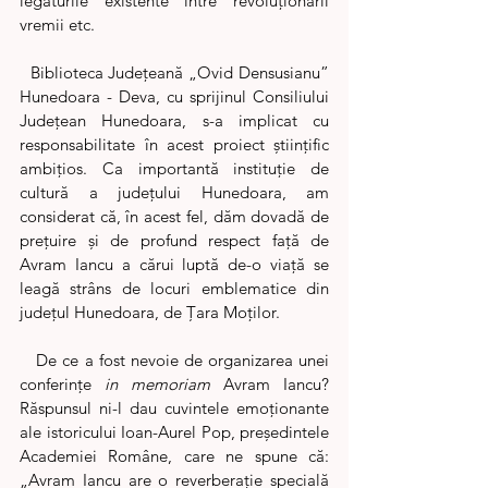
legăturile existente între revoluționarii 
vremii etc.
  Biblioteca Județeană „Ovid Densusianu” 
Hunedoara - Deva, cu sprijinul Consiliului 
Județean Hunedoara, s-a implicat cu 
responsabilitate în acest proiect științific 
ambițios. Ca importantă instituție de 
cultură a județului Hunedoara, am 
considerat că, în acest fel, dăm dovadă de 
prețuire și de profund respect față de 
Avram Iancu a cărui luptă de-o viață se 
leagă strâns de locuri emblematice din 
județul Hunedoara, de Țara Moților.
   De ce a fost nevoie de organizarea unei 
conferințe 
in memoriam
 Avram Iancu? 
Răspunsul ni-l dau cuvintele emoționante 
ale istoricului Ioan-Aurel Pop, președintele 
Academiei Române, care ne spune că: 
„Avram Iancu are o reverberaţie specială 