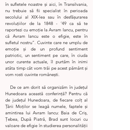
în sufletele noastre şi aici, în Transilvania, 
nu trebuie să fii specialist în perioada 
secolului al XIX-lea sau în desfăşurarea 
revoluţiilor de la 1848 - ’49 ca să te 
raportezi cu emoţie la Avram Iancu, pentru 
că Avram Iancu este o efigie, este în 
sufletul nostru”. Cuvinte care ne umplu de 
emoție și de un profund sentiment 
patriotic, un sentiment pe care, în ciuda 
unor curente actuale, îl purtăm în inimi 
atâta timp cât vom trăi pe acest pământ și 
vom rosti cuvinte românești.
   De ce am dorit să organizăm în județul 
Hunedoara această conferință? Pentru că 
de județul Hunedoara, de fiecare colț al 
Țării Moților se leagă numele, faptele și 
amintirea lui Avram Iancu: Baia de Criș, 
Țebea, După Piatră, Brad sunt locuri cu 
valoare de efigie în studierea personalității 