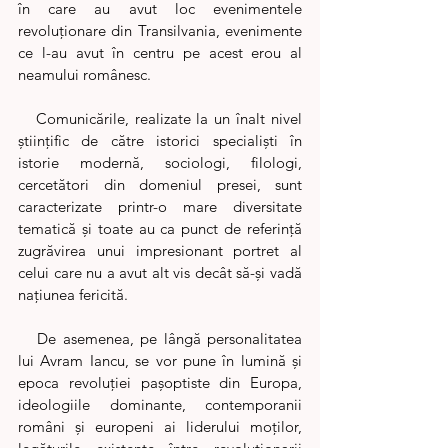
în care au avut loc evenimentele 
revoluționare din Transilvania, evenimente 
ce l-au avut în centru pe acest erou al 
neamului românesc.
   Comunicările, realizate la un înalt nivel 
științific de către istorici specialiști în 
istorie modernă, sociologi, filologi, 
cercetători din domeniul presei, sunt 
caracterizate printr-o mare diversitate 
tematică și toate au ca punct de referință 
zugrăvirea unui impresionant portret al 
celui care nu a avut alt vis decât să-și vadă 
națiunea fericită.
   De asemenea, pe lângă personalitatea 
lui Avram Iancu, se vor pune în lumină și 
epoca revoluției pașoptiste din Europa, 
ideologiile dominante, contemporanii 
români și europeni ai liderului moților, 