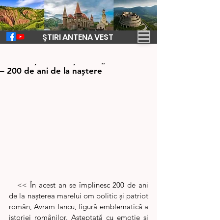
ȘTIRI ANTENA VEST
9 mai 2024
5 min de citit
Conferința Internațională „Avram Iancu
– 200 de ani de la naștere
   << În acest an se împlinesc 200 de ani 
de la nașterea marelui om politic și patriot 
român, Avram Iancu, figură emblematică a 
istoriei românilor. Așteptată cu emoție și 