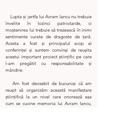
    Lupta și jertfa lui Avram Iancu nu trebuie 
învelite în lozinci patriotarde, ci 
moștenirea lui trebuie să trezească în inimi 
sentimente curate de dragoste de țară. 
Acesta a fost și principalul scop al 
conferinței și suntem convinși de reușita 
acestui important proiect științific pe care 
l-am pregătit cu responsabilitate și 
mândrie.
   Am fost deosebit de bucuroși că am 
reușit să organizăm această manifestare 
științifică la un nivel care onorează așa 
cum se cuvine memoria lui Avram Iancu, 
cel care se află mereu în inimile românilor 
ardeleni, în inimile tuturor românilor. 
Conferința noastră am conceput-o ca o 
datorie sfântă pe care o avem față de 