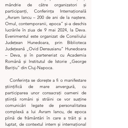
mândrie de către organizatori și 
participanți, Conferința Internațională 
„Avram Iancu – 200 de ani de la naștere. 
Omul, contemporanii, epoca” și-a deschis 
lucrările în ziua de 9 mai 2024, la Deva. 
Evenimentul este organizat de Consiliului 
Județean Hunedoara, prin Biblioteca 
Județeană „Ovid Densusianu” Hunedoara 
– Deva, și în parteneriat cu Academia 
Română și Institutul de Istorie „George 
Barițiu” din Cluj-Napoca.
   Conferința se dorește a fi o manifestare 
științifică de mare anvergură, cu 
participarea unor consacrați oameni de 
știință români și străini ce vor susține 
comunicări legate de personalitatea 
complexă a lui Avram Iancu, de epoca 
plină de frământări în care a trăit și a 
luptat, de contextul intern și internațional 