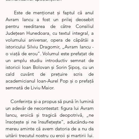
   Este de menționat și faptul că anul 
Avram Iancu a fost un prilej deosebit 
pentru reeditarea de către Consiliul 
Județean Hunedoara, cu textul integral, a 
volumului aniversar, opera de căpătâi a 
istoricului Silviu Dragomir, „Avram Iancu - 
o viață de erou”. Volumul este prefațat de 
un amplu studiu introductiv semnat de 
istoricii Ioan Bolovan și Sorin Șipoș, cu un 
cald cuvânt de prețuire scris de 
academicianul Ioan-Aurel Pop și o prefață 
semnată de Liviu Maior.
    Conferința și-a propus să pună în lumină 
un adevăr de necontestat: figura lui Avram 
Iancu, eroică și tragică deopotrivă, „ne 
însoțește și ne însuflețește”, aducându-ne 
mereu aminte că avem datoria de a nu da 
uitării trecutul nostru cu eroii și martirii lui. 