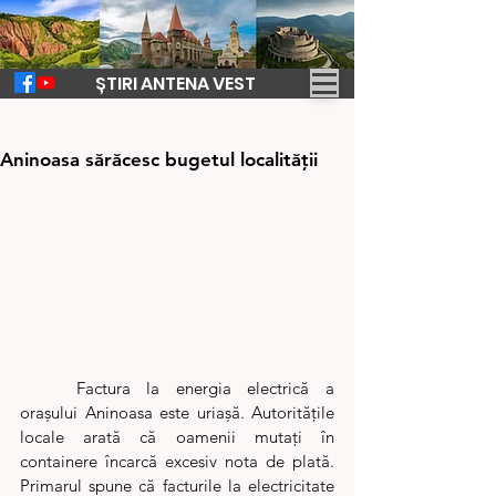
ȘTIRI ANTENA VEST
11 ian. 2024
2 min de citit
Containerele de dezastru de la
Aninoasa sărăcesc bugetul localităţii
	Factura la energia electrică a 
orașului Aninoasa este uriașă. Autorităţile 
locale arată că oamenii mutaţi în 
containere încarcă excesiv nota de plată. 
Primarul spune că facturile la electricitate 