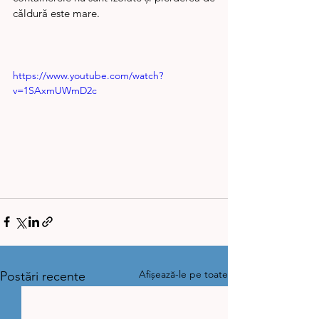
căldură este mare.
https://www.youtube.com/watch?
v=1SAxmUWmD2c
Afișează-le pe toate
Postări recente