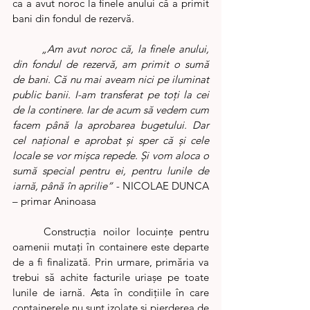
ca a avut noroc la finele anului că a primit 
bani din fondul de rezervă.
	„Am avut noroc că, la finele anului, 
din fondul de rezervă, am primit o sumă 
de bani. Că nu mai aveam nici pe iluminat 
public banii. I-am transferat pe toți la cei 
de la continere. Iar de acum să vedem cum 
facem până la aprobarea bugetului. Dar 
cel național e aprobat și sper că și cele 
locale se vor mișca repede. Și vom aloca o 
sumă special pentru ei, pentru lunile de 
iarnă, până în aprilie” - 
NICOLAE DUNCA 
– primar Aninoasa
	Construcția noilor locuințe pentru 
oamenii mutaţi în containere este departe 
de a fi finalizată. Prin urmare, primăria va 
trebui să achite facturile uriaşe pe toate 
lunile de iarnă. Asta în condiţiile în care 
containerele nu sunt izolate şi pierderea de 