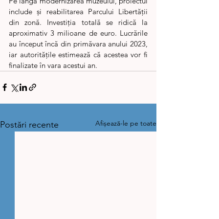
Pe lângă modernizarea muzeului, proiectul 
include și reabilitarea Parcului Libertății 
din zonă. Investiția totală se ridică la 
aproximativ 3 milioane de euro. Lucrările 
au început încă din primăvara anului 2023, 
iar autoritățile estimează că acestea vor fi 
finalizate în vara acestui an.
Afișează-le pe toate
Postări recente