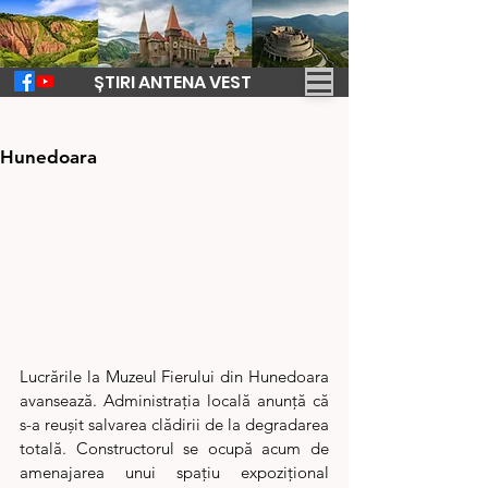
ȘTIRI ANTENA VEST
29 ian. 2025
1 min de citit
Continuă lucrările la Muzeul Fierului din
Hunedoara
Lucrările la Muzeul Fierului din Hunedoara 
avansează. Administrația locală anunță că 
s-a reușit salvarea clădirii de la degradarea 
totală. Constructorul se ocupă acum de 
amenajarea unui spațiu expozițional 