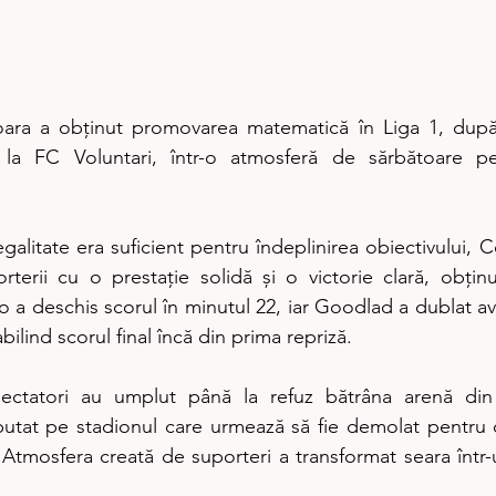
ra a obținut promovarea matematică în Liga 1, după v
 la FC Voluntari, într-o atmosferă de sărbătoare pe
galitate era suficient pentru îndeplinirea obiectivului, Co
rterii cu o prestație solidă și o victorie clară, obținu
iro a deschis scorul în minutul 22, iar Goodlad a dublat ava
bilind scorul final încă din prima repriză.
ectatori au umplut până la refuz bătrâna arenă din
utat pe stadionul care urmează să fie demolat pentru c
Atmosfera creată de suporteri a transformat seara într