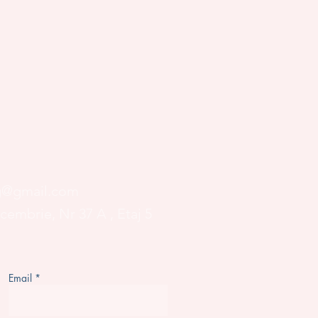
og@gmail.com
ecembrie, Nr 37 A
, Etaj 5
Email