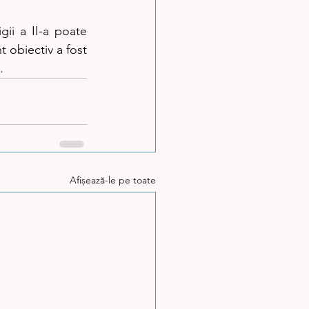
ii a II-a poate 
 obiectiv a fost 
.
Afișează-le pe toate