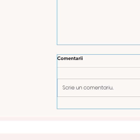
Comentarii
Scrie un comentariu...
ILUMINATUL PUBLIC VA FI
REDUS PE TIMPUL NOPȚII
LA PETROȘANI