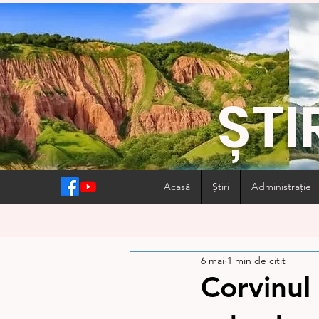
ȘTI
Acasă
Știri
Administrație
6 mai
1 min de citit
Corvinul