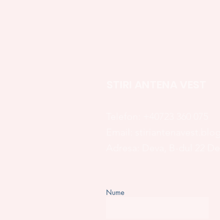
STIRI ANTENA VEST
Telefon:
+40723 360 075
Email:
stiriantenavest.bl
Adresa: Deva, B-dul 22 D
Nume