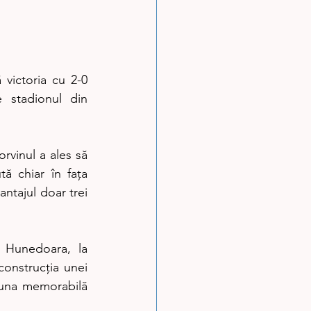
ictoria cu 2-0 
 stadionul din 
rvinul a ales să 
tă chiar în fața 
ntajul doar trei 
 Hunedoara, la 
onstrucția unei 
-una memorabilă 