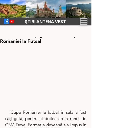
ȘTIRI ANTENA VEST
4 apr. 2024
1 min de citit
CSM Deva a câștigat din nou Cupa
României la Futsal
   Cupa României la fotbal în sală a fost 
câștigată, pentru al doilea an la rând, de 
CSM Deva. Formația deveană s-a impus în 