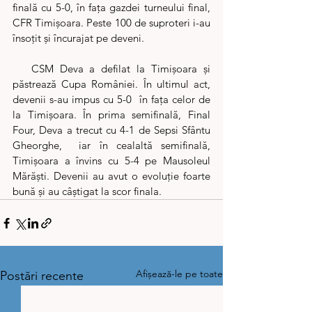
finală cu 5-0, în fața gazdei turneului final, 
CFR Timișoara. Peste 100 de suproteri i-au 
însoțit și încurajat pe deveni.
   CSM Deva a defilat la Timișoara și 
păstrează Cupa României. În ultimul act, 
devenii s-au impus cu 5-0  în fața celor de 
la Timișoara. În prima semifinală, Final 
Four, Deva a trecut cu 4-1 de Sepsi Sfântu 
Gheorghe,  iar în cealaltă semifinală, 
Timișoara a învins cu 5-4 pe Mausoleul 
Mărăști. Devenii au avut o evoluție foarte 
bună și au câștigat la scor finala.
Afișează-le pe toate
Postări recente