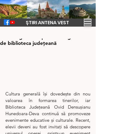
ȘTIRI ANTENA VEST
22 nov. 2024
2 min de citit
Cultura generală pusă la rang de cinste
de biblioteca județeană
Cultura generală își dovedește din nou 
valoarea în formarea tinerilor, iar 
Biblioteca Județeană Ovid Densușianu 
Hunedoara-Deva continuă să promoveze 
evenimente educative și culturale. Recent, 
elevii deveni au fost invitați să descopere 
universul operei, printr-un eveniment 