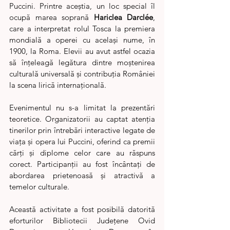
Puccini. Printre aceștia, un loc special îl 
ocupă marea soprană 
Hariclea Darclée
, 
care a interpretat rolul Tosca la premiera 
mondială a operei cu același nume, în 
1900, la Roma. Elevii au avut astfel ocazia 
să înțeleagă legătura dintre moștenirea 
culturală universală și contribuția României 
la scena lirică internațională.
Evenimentul nu s-a limitat la prezentări 
teoretice. Organizatorii au captat atenția 
tinerilor prin întrebări interactive legate de 
viața și opera lui Puccini, oferind ca premii 
cărți și diplome celor care au răspuns 
corect. Participanții au fost încântați de 
abordarea prietenoasă și atractivă a 
temelor culturale.
Această activitate a fost posibilă datorită 
eforturilor Bibliotecii Județene Ovid 