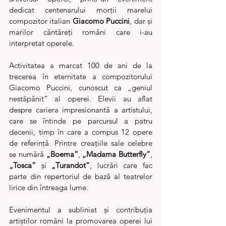
dedicat centenarului morții marelui 
compozitor italian 
Giacomo Puccini
, dar și 
marilor cântăreți români care i-au 
interpretat operele.
Activitatea a marcat 100 de ani de la 
trecerea în eternitate a compozitorului 
Giacomo Puccini, cunoscut ca „geniul 
nestăpânit” al operei. Elevii au aflat 
despre cariera impresionantă a artistului, 
care se întinde pe parcursul a patru 
decenii, timp în care a compus 12 opere 
de referință. Printre creațiile sale celebre 
se numără 
„Boema”
, 
„Madama Butterfly”
, 
„Tosca”
 și 
„Turandot”
, lucrări care fac 
parte din repertoriul de bază al teatrelor 
lirice din întreaga lume.
Evenimentul a subliniat și contribuția 
artiștilor români la promovarea operei lui 