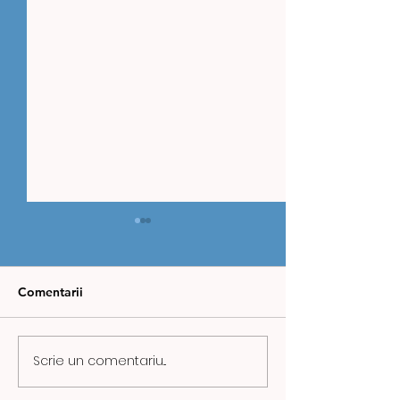
Comentarii
Scrie un comentariu...
ZIUA MINERULUI,
CAZ REVOLTĂT
MARCATĂ ÎN VALEA
URICANI: COPI