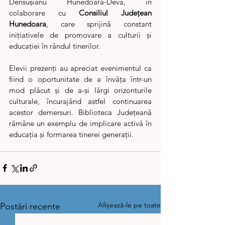
Densușianu Hunedoara-Deva, în 
colaborare cu 
Consiliul Județean 
Hunedoara
, care sprijină constant 
inițiativele de promovare a culturii și 
educației în rândul tinerilor.
Elevii prezenți au apreciat evenimentul ca 
fiind o oportunitate de a învăța într-un 
mod plăcut și de a-și lărgi orizonturile 
culturale, încurajând astfel continuarea 
acestor demersuri. Biblioteca Județeană 
rămâne un exemplu de implicare activă în 
educația și formarea tinerei generații.
Afișează-le pe toate
Postări recente