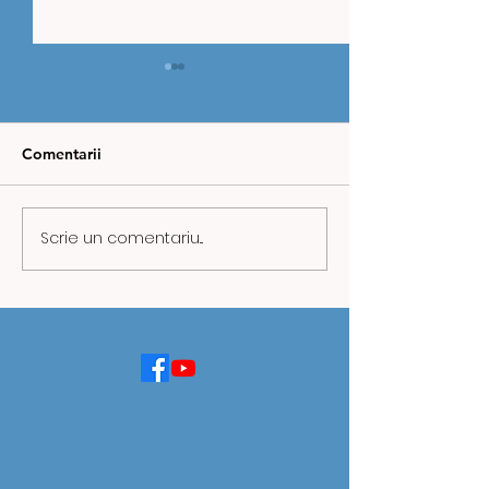
Comentarii
Scrie un comentariu...
ZIUA MINERULUI,
CAZ REVOLTĂT
MARCATĂ ÎN VALEA
URICANI: COPI
JIULUI: OMAGIU
ANI, AMENINȚ
PENTRU OAMENII
MOARTEA DE P
HUILEI
TATĂ