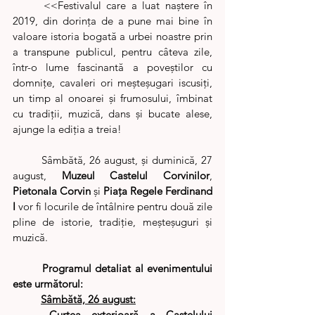
	<<Festivalul care a luat naştere în 
2019, din dorința de a pune mai bine în 
valoare istoria bogată a urbei noastre prin 
a transpune publicul, pentru câteva zile, 
într-o lume fascinantă a poveștilor cu 
domnițe, cavaleri ori meșteșugari iscusiți, 
un timp al onoarei și frumosului, îmbinat 
cu tradiții, muzică, dans și bucate alese, 
ajunge la ediţia a treia!
	Sâmbătă, 26 august, şi duminică, 27 
august, 
Muzeul Castelul Corvinilor
, 
Pietonala Corvin
 şi 
Piaţa Regele Ferdinand 
I
 vor fi locurile de întâlnire pentru două zile 
pline de istorie, tradiţie, meşteşuguri şi 
muzică. 
Programul detaliat al evenimentului 
este următorul:
Sâmbătă, 26 august:
Curtea exterioară a Castelului 