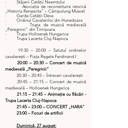
·         Stăjerii Cetăţii Neamţului
·         Asociaţia de reconstituire istorică 
„Historia Renascita” – Câmpulung Muscel
·         Garda Cetăţii Deva
·         Ordinul Cavalerilor din Hunedoara
·         Trupa de muzică medievală 
„Peregrinii” din Timişoara
·         Trupa Holloenek Hungarica
·         Trupa Lacerta Cluj-Napoca
	19:30 – 20:00 – Salutul ordinelor 
cavalereşti – Piaţa Regele Ferdinand I
20:00 – 20:30 – Concert de muzică 
medievală „Peregrinii”
	20:30 – 20:45 – Întreceri cavalereşti
	20:45 – 21:15 – Concert de muzică 
medievală – Holloenek Hungarica
21:15 – 21:45 – Animaţie cu flăcări - 
Trupa Lacerta Cluj-Napoca
21:45 – 23:00 – CONCERT „HARA”
23:00 – Focuri de artificii
Duminică, 27 august: