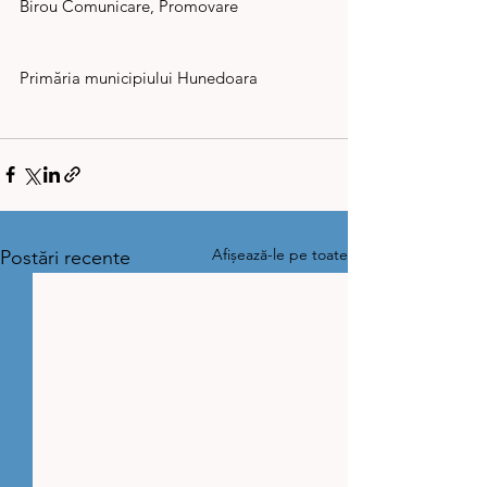
Birou Comunicare, Promovare                    
Primăria municipiului Hunedoara                
Afișează-le pe toate
Postări recente