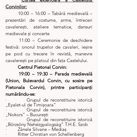
Corvinilor:
	10:00 – 16:00 – Tabără medievală – 
prezentări de costume, arme, întreceri 
cavalereşti, ateliere tematice, dansuri 
medievale şi concerte
	11:00 – Ceremonie de deschidere 
festivă: onorul trupelor de cavaleri, ieşire 
pe pod cu trecere în revistă, manevre 
cavalereşti pe platoul din faţa Castelului.
Centrul Pietonal Corvin:
19:00 – 19:30 – Parada medievală 
(Union, Bulevardul Corvin, cu sosire pe 
Pietonala Corvin), printre participanţi 
numărându-se:
·         Grupul de reconstituire istorică 
„Eyalet-ul de Timişoara”
·         Grupul de reconstituire istorică 
„Nokors” – Bucureşti
·         Grupul de reconstituire istorică 
„Börzsöny Nehézgyalogság” T.H.E. Szob
·         Zânele Silvane – Mediaş
·         Ritter Chirstian von Schellenberg