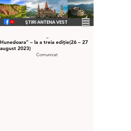
ȘTIRI ANTENA VEST
16 aug. 2023
2 min de citit
Festivalul Medieval „Ioan de
Hunedoara” – la a treia ediţie(26 – 27
august 2023)
Comunicat