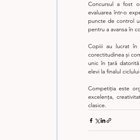
Concursul a fost o
evaluarea într-o expe
puncte de control und
pentru a avansa în c
Copiii au lucrat în
corectitudinea și co
unic în țară datorit
elevi la finalul ciclulu
Competiția este or
excelența, creativit
clasice.