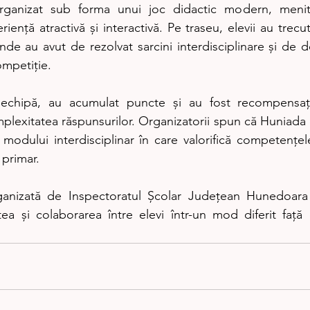
rganizat sub forma unui joc didactic modern, menit
riență atractivă și interactivă. Pe traseu, elevii au trecu
e au avut de rezolvat sarcini interdisciplinare și de de
ompetiție.
 echipă, au acumulat puncte și au fost recompensați
mplexitatea răspunsurilor. Organizatorii spun că Huniada 
ă modului interdisciplinar în care valorifică competențe
i primar.
ganizată de Inspectoratul Școlar Județean Hunedoara
atea și colaborarea între elevi într-un mod diferit față 