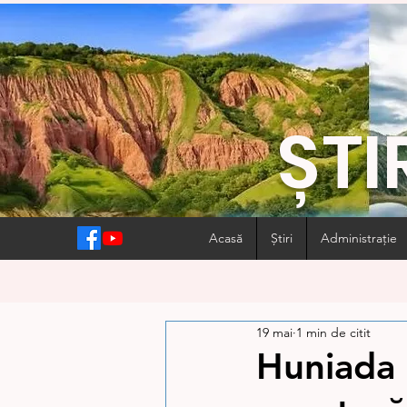
ȘTI
Acasă
Știri
Administrație
19 mai
1 min de citit
Huniada 