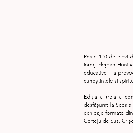
Peste 100 de elevi d
interjudețean Huniad
educative, i-a provoc
cunoștințele și spiri
Ediția a treia a co
desfășurat la Școala
echipaje formate din 
Certeju de Sus, Crișc