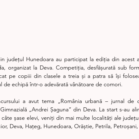
in județul Hunedoara au participat la ediția din acest a
a, organizat la Deva. Competiția, desfășurată sub form
at pe copiii din clasele a treia și a patra să își folose
tul de echipă într-o adevărată vânătoare de comori.
ncursului a avut tema „România urbană – jurnal de căl
 Gimnazială „Andrei Șaguna” din Deva. La start s-au alin
câte șase elevi, veniți din mai multe localități ale județul
ior, Deva, Hațeg, Hunedoara, Orăștie, Petrila, Petroșani,