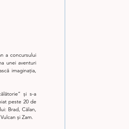
n a concursului 
a unei aventuri 
ască imaginația, 
ătorie” și s-a 
iat peste 20 de 
ui: Brad, Călan, 
 Vulcan și Zam.