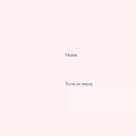
Telefon:
+40723 360 075
Email:
stiriantenavest.bl
Adresa: Deva, B-dul 22 D
Nume
Scrie un mesaj