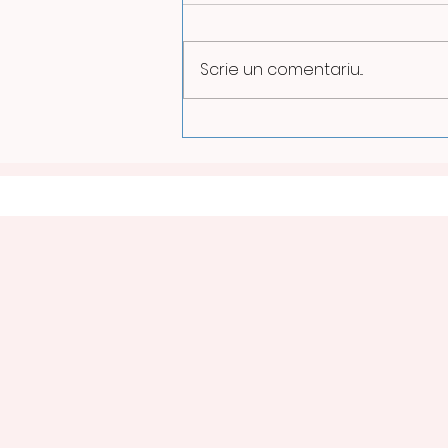
Scrie un comentariu...
ILUMINATUL PUBLIC VA FI
REDUS PE TIMPUL NOPȚII
LA PETROȘANI