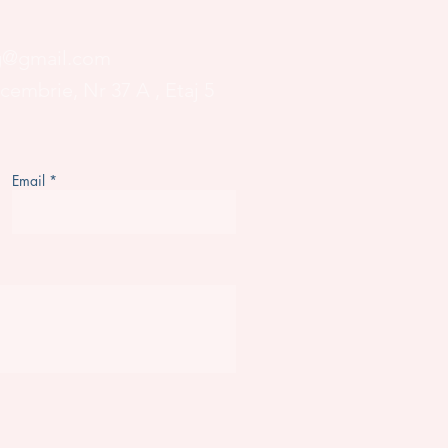
og@gmail.com
ecembrie, Nr 37 A
, Etaj 5
Email