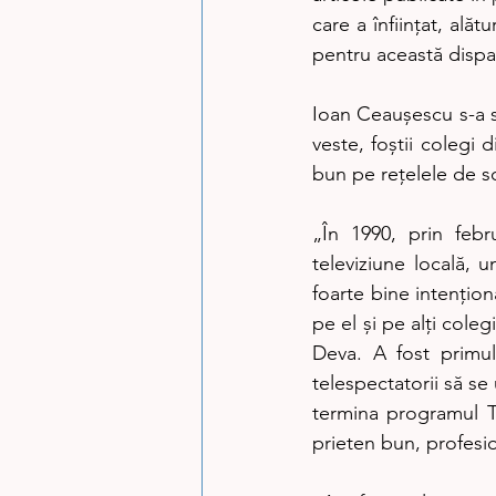
care a înființat, ală
pentru această dispa
Ioan Ceaușescu s-a st
veste, foștii colegi
bun pe rețelele de so
„În 1990, prin feb
televiziune locală, 
foarte bine intenționa
pe el și pe alți cole
Deva. A fost primul
telespectatorii să se 
termina programul TV
prieten bun, profesi