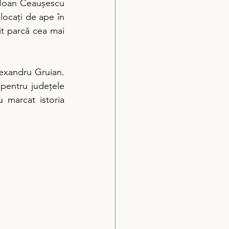
 Ioan Ceaușescu 
locați de ape în 
it parcă cea mai 
lexandru Gruian. 
entru județele 
marcat istoria 