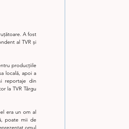
uțătoare. A fost 
ndent al TVR și 
tru producțiile 
a locală, apoi a 
 reportaje din 
tor la TVR Târgu 
el era un om al 
, poate mii de 
reprezentat omul 