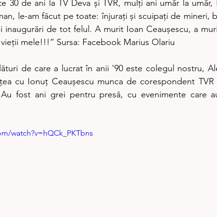
e 30 de ani la TV Deva și TVR, mulți ani umăr la umăr,
n, le-am făcut pe toate: înjurați și scuipați de mineri, b
i și inaugurări de tot felul. A murit Ioan Ceaușescu, a mur
vieții mele!!!” Sursa: Facebook Marius Olariu
 alături de care a lucrat în anii '90 este colegul nostru, A
rțea cu Ionuț Ceaușescu munca de corespondent TVR p
Au fost ani grei pentru presă, cu evenimente care au 
.com/watch?v=hQCk_PKTbns