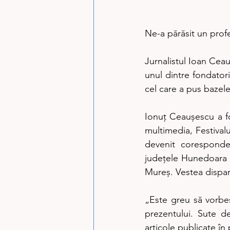
Ne-a părăsit un profe
Jurnalistul Ioan Ceau
unul dintre fondator
cel care a pus bazele
Ionuț Ceaușescu a fo
multimedia, Festivalu
devenit coresponden
județele Hunedoara și
Mureș. Vestea dispariț
„Este greu să vorbeș
prezentului. Sute d
articole publicate în