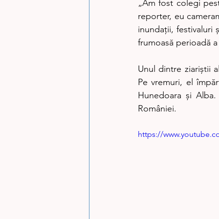
„Am fost colegi pest
reporter, eu camerama
inundații, festivalur
frumoasă perioadă a 
Unul dintre ziariștii
Pe vremuri, el împă
Hunedoara și Alba. 
României.
https://www.youtube