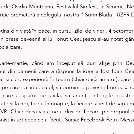
turi de Ovidiu Munteanu, Festivalul Simfest, la Simeria. Ne
riție prematură a colegului nostru." Sorin Blada - UZPR 
ins din viață în pace, în cursul zilei de vineri, 4 octombri
 din presa deveană ai lui Ionuț Ceaușescu și-au notat gân
cializare.
ruarie-martie, când am început să pun afișe prin De
unul din oamenii care a răspuns la idee a fost Ioan Cea
t și cu o experiență în teatru (chiar dacă amator), care ult
gi pe care i-a adus cu el, să pornim o poveste frumoasă c
 care a apărut pe sticlă, să anunțe intențiile noastre
uite și la noi, târziu în noapte, la fiecare sfârșit de săpt
R. Chiar dacă viața ne-a dus pe fiecare pe propriul de
onist în tot ceea ce a făcut.”Sursa: Facebook Petru Mesz