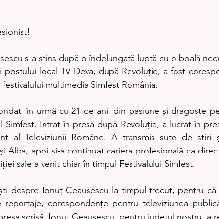
sionist! 
șescu s-a stins după o îndelungată luptă cu o boală necr
ii postului local TV Deva, după Revoluție, a fost corespo
 festivalului multimedia Simfest România.
ndat, în urmă cu 21 de ani, din pasiune și dragoste pen
l Simfest. Intrat în presă după Revoluție, a lucrat în pres
t al Televiziunii Române. A transmis sute de știri și
 Alba, apoi și-a continuat cariera profesională ca direc
iei sale a venit chiar în timpul Festivalului Simfest.
ti despre Ionuț Ceaușescu la timpul trecut, pentru că 
e reportaje, corespondențe pentru televiziunea publică
 presa scrisă. Ionuț Ceaușescu, pentru județul nostru, a 