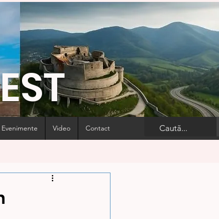
VEST
Evenimente
Video
Contact
n