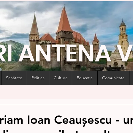
RI ANTENA 
Sănătate
Politică
Cultură
Educație
Comunicate
iam Ioan Ceaușescu - u