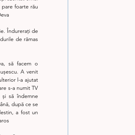
 pare foarte rău 
Deva
e. Îndurerați de 
durile de rămas 
va, să facem o 
ușescu. A venit 
erior l-a ajutat 
are s-a numit TV 
 și să îndemne 
ămână, după ce se 
stin, a fost un 
aros