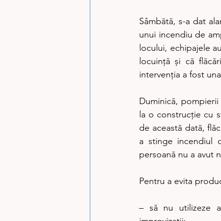
Sâmbătă, s-a dat alar
unui incendiu de amp
locului, echipajele a
locuință și că flăcă
intervenția a fost una
Duminică, pompierii 
la o construcție cu s
de această dată, flăc
a stinge incendiul c
persoană nu a avut ne
Pentru a evita produ
– să nu utilizeze a