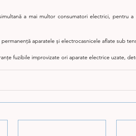
 simultană a mai multor consumatori electrici, pentru a n
 permanență aparatele și electrocasnicele aflate sub ten
ranţe fuzibile improvizate ori aparate electrice uzate, dete