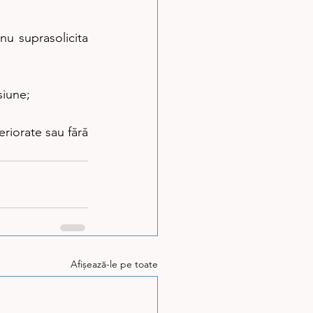
u suprasolicita 
siune;
riorate sau fără 
Afișează-le pe toate