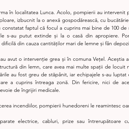
ma în localitatea Lunca. Acolo, pompierii au intervenit 
loare, izbucnit la o anexă gospodărească, cu bucătărie d
u constatat faptul că focul a cuprins mai bine de 100 de m
rile s-au putut extinde și la o casă din apropiere. Po
 dificilă din cauza cantităților mari de lemne și fân depozit
au avut o intervenție grea și în comuna Vețel. Aceștia au
tructură din lemn, care avea mai multe spații de locuit n
ările au fost greu de stăpânit, iar echipajele s-au luptat o
are a cuprins întreaga zonă. Din fericire, nici de ace
voie de îngrijiri medicale.
cerea incendiilor, pompierii hunedoreni le reamintesc oa
parate electrice, cabluri, prize sau întrerupătoare cu