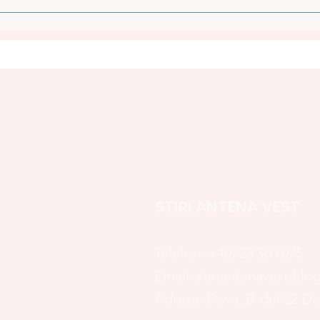
NOUA PLATFORMĂ „E-
TER
SĂNĂTATEA MEA”,
PAR
DISPONIBILĂ DE LA 1
VALE
SEPTEMBRIE
SIS
NAȚ
STIRI ANTENA VEST
Telefon:
+40723 360 075
Email:
stiriantenavest.bl
Adresa: Deva, B-dul 22 D