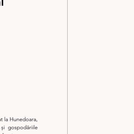
i
t la Hunedoara, 
și gospodăriile 