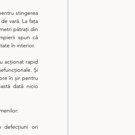
pentru stingerea 
e vară. La fața 
etri pătrați din 
mpierii spun că 
ate în interior.
 acționat rapid 
efuncționale. Și 
re în șir pentru 
astă dată nicio 
menilor:
 defecţiuni ori 