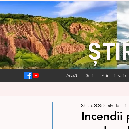
ȘTI
Acasă
Știri
Administrație
23 iun. 2025
2 min de citit
Incendii 