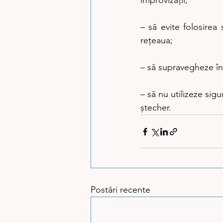
improvizaţii;
– să evite folosirea
reţeaua;
– să supravegheze în
– să nu utilizeze sigu
ştecher.
Postări recente