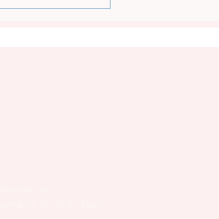
MOCENTRALA
OȘENI A REPORNIT:
A JIULUI REVINE ÎN
TEMUL ENERGETIC
IONAL
og@gmail.com
ecembrie, Nr 37 A
, Etaj 5