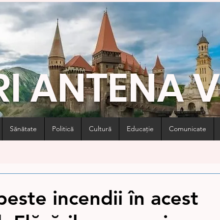
RI ANTENA 
Sănătate
Politică
Cultură
Educație
Comunicate
peste incendii în acest