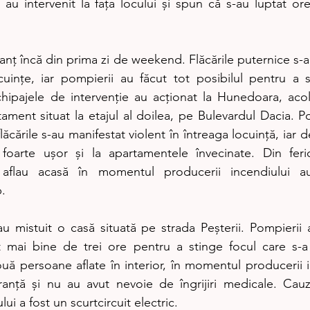
au intervenit la fața locului și spun că s-au luptat ore
 lanț încă din prima zi de weekend. Flăcările puternice s-au
uințe, iar pompierii au făcut tot posibilul pentru a s
chipajele de intervenție au acționat la Hunedoara, aco
tament situat la etajul al doilea, pe Bulevardul Dacia. Pom
lăcările s-au manifestat violent în întreaga locuință, iar d
foarte ușor și la apartamentele învecinate. Din feric
aflau acasă în momentul producerii incendiului au
.
 au mistuit o casă situată pe strada Peșterii. Pompierii 
t mai bine de trei ore pentru a stinge focul care s-a 
ă persoane aflate în interior, în momentul producerii in
ranță și nu au avut nevoie de îngrijiri medicale. Cauz
ui a fost un scurtcircuit electric.