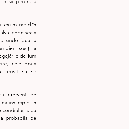
 în șir pentru a 
 extins rapid în 
alva agoniseala 
lo unde focul a 
pierii sosiți la 
egajările de fum 
ire, cele două 
 reușit să se 
au intervenit de 
extins rapid în 
cendiului, s-au 
a probabilă de 