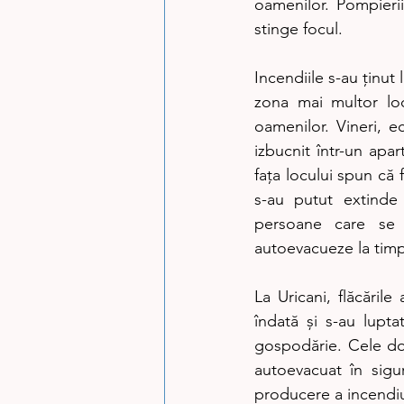
oamenilor. Pompierii 
stinge focul.
Incendiile s-au ținut
zona mai multor loc
oamenilor. Vineri, e
izbucnit într-un apar
fața locului spun că f
s-au putut extinde 
persoane care se 
autoevacueze la timp
La Uricani, flăcările
îndată și s-au lupta
gospodărie. Cele dou
autoevacuat în sigu
producere a incendiul