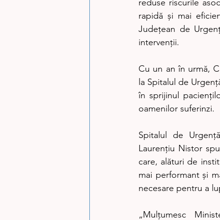
reduse riscurile asoc
rapidă și mai eficie
Județean de Urgență
intervenții.
Cu un an în urmă, C
la Spitalul de Urgen
în sprijinul pacienți
oamenilor suferinzi.
Spitalul de Urgenț
Laurențiu Nistor sp
care, alături de inst
mai performant și mai
necesare pentru a lup
„Mulțumesc Minister