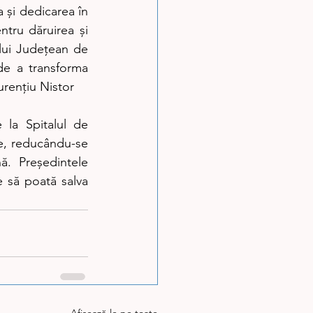
 și dedicarea în 
ntru dăruirea și 
lui Județean de 
e a transforma 
rențiu Nistor
la Spitalul de 
te, reducându-se 
. Președintele 
 să poată salva 