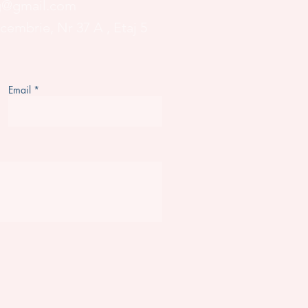
og@gmail.com
ecembrie, Nr 37 A
, Etaj 5
Email