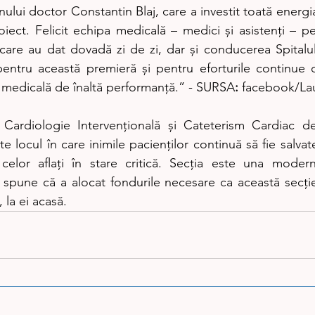
ului doctor Constantin Blaj, care a investit toată energia
oiect. Felicit echipa medicală – medici și asistenți – pe
care au dat dovadă zi de zi, dar și conducerea Spitalu
entru această premieră și pentru eforturile continue d
te medicală de înaltă performanță.” - SURSA
:
 facebook/Lau
ardiologie Intervențională și Cateterism Cardiac de 
 locul în care inimile pacienților continuă să fie salva
celor aflați în stare critică. Secția este una modernă
 spune că a alocat fondurile necesare ca această secție
, la ei acasă.