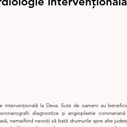
diologie intervențională
e intervențională la Deva. Sute de oameni au beneficia
ronarografii diagnostice și angioplastie coronariană
acasă, nemaifiind nevoiți să bată drumurile spre alte județe