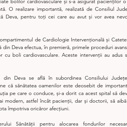
iate bolilor cardiovasculare și s-a asigurat pacienților 
ntă. O realizare importantă, realizată de Consiliul Județ
 Deva, pentru toți cei care au avut și vor avea nevoi
ompartimentul de Cardiologie Intervențională și Catete
ță din Deva efectua, în premieră, primele proceduri avans
lor cu boli cardiovasculare. Aceste intervenții au adus s
ă din Deva se află în subordinea Consiliului Județ
une că sănătatea oamenilor este deosebit de importantă
ituția pe care o conduce, și-a dorit ca acest spital să dev
 modern, astfel încât pacienții, dar și doctorii, să aibă 
ta împotriva oricăror afecțiuni.
ului Sănătății pentru alocarea fondurilor necesare 