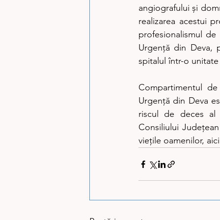
angiografului și domn
realizarea acestui pr
profesionalismul de 
Urgență din Deva, p
spitalul într-o unita
Compartimentul de C
Urgență din Deva este
riscul de deces al 
Consiliului Județean
viețile oamenilor, aici