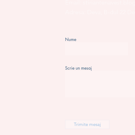
Email:
stiriantenavest.bl
Adresa: Deva, B-dul 22 D
Nume
Scrie un mesaj
Trimite mesaj