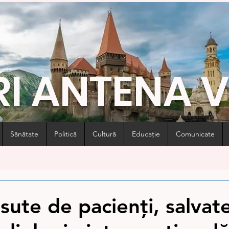
RI ANTENA 
Sănătate
Politică
Cultură
Educație
Comunicate
 sute de pacienți, salvat