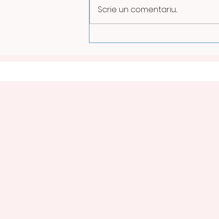
Scrie un comentariu...
ILUMINATUL PUBLIC VA FI
REDUS PE TIMPUL NOPȚII
LA PETROȘANI