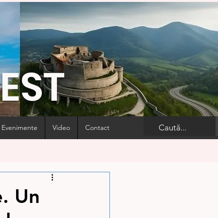
VEST
Evenimente
Video
Contact
e. Un