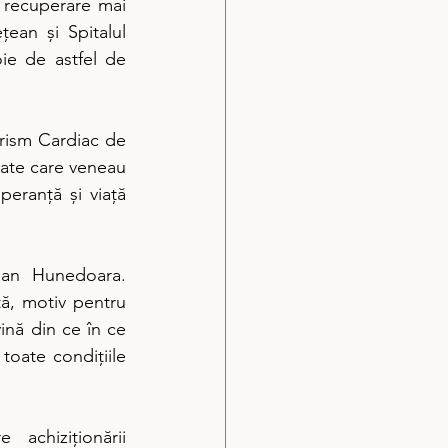
o recuperare mai 
ean și Spitalul 
e de astfel de 
rism Cardiac de 
ate care veneau 
peranță și viață 
ean Hunedoara. 
, motiv pentru 
ină din ce în ce 
toate condițiile 
achiziționării 