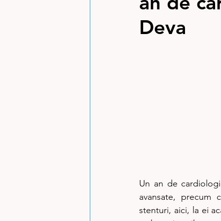
an de car
Deva
Un an de cardiologi
avansate, precum co
stenturi, aici, la ei 