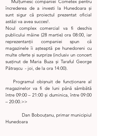
   Mulţumesc companiei Cometex pentru 
încrederea de a investi la Hunedoara şi 
sunt sigur că proiectul prezentat oficial 
astăzi va avea succes!.
Noul complex comercial va fi deschis 
publicului mâine (28 martie) ora 08:00, iar 
reprezentanţii companiei spun că 
magazinele îi aşteaptă pe hunedoreni cu 
multe oferte şi surprize (inclusiv un concert 
susţinut de Maria Buza şi Taraful George 
Pătraşcu  - joi, de la ora 14:00).
   Programul obişnuit de funcţionare al 
magazinelor va fi de luni până sâmbătă 
între 09:00 – 21:00 şi duminica, între 09:00 
– 20:00.>>
             Dan Bobouțanu, primar municipiul 
Hunedoara