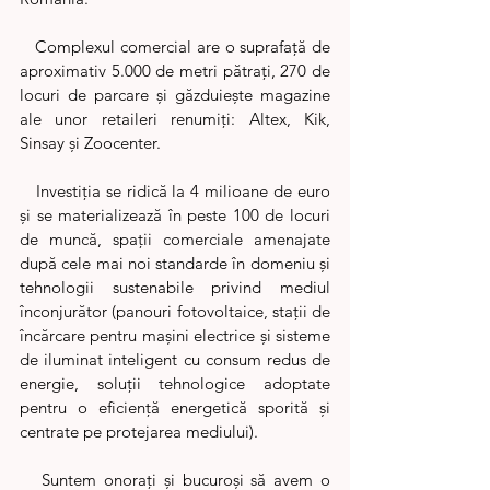
   Complexul comercial are o suprafaţă de 
aproximativ 5.000 de metri pătraţi, 270 de 
locuri de parcare şi găzduieşte magazine 
ale unor retaileri renumiţi: Altex, Kik, 
Sinsay şi Zoocenter.
   Investiţia se ridică la 4 milioane de euro 
şi se materializează în peste 100 de locuri 
de muncă, spaţii comerciale amenajate 
după cele mai noi standarde în domeniu şi 
tehnologii sustenabile privind mediul 
înconjurător (panouri fotovoltaice, stații de 
încărcare pentru mașini electrice și sisteme 
de iluminat inteligent cu consum redus de 
energie, soluții tehnologice adoptate 
pentru o eficiență energetică sporită și 
centrate pe protejarea mediului).
   Suntem onoraţi şi bucuroşi să avem o 