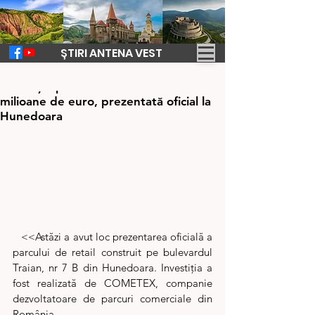
ȘTIRI ANTENA VEST
27 mar. 2024
2 min de citit
Investiţie privată în valoare de 4
milioane de euro, prezentată oficial la
Hunedoara
   <<Astăzi a avut loc prezentarea oficială a 
parcului de retail construit pe bulevardul 
Traian, nr 7 B din Hunedoara. Investiţia a 
fost realizată de COMETEX, companie 
dezvoltatoare de parcuri comerciale din 
România. 