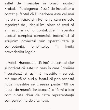
astfel de investiţie în oraşul nostru. 
Probabil în alegerea făcută de investitor a 
contat şi faptul că Hunedoara este cel mai 
mare municipiu din România care nu este 
reşedinţă de judeţ şi îmi place să cred că 
am avut şi noi o contribuţie în apariţia 
acestui complex comercial, încercând să 
sprijinim proiectul prin operativitate şi 
competenţă, bineînţeles în limita 
prevederilor legale.
   Astfel, Hunedoara dă încă un semnal clar 
şi hotărât că este un oraş în care Primăria 
încurajează şi sprijină investitorii serioşi. 
Mă bucură să aud şi faptul că prin această 
nouă investiţie se creează peste 100 de 
locuri de muncă, iar această cifră mi-a fost 
comunicată chiar de către reprezentanţii 
companiei, nu de altcineva.