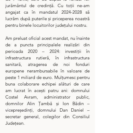
jurământul de credință. Cu toții ne-am 
angajat ca în mandatul 2024-2028 să 
lucrăm după puterile și priceperea noastră 
pentru binele locuitorilor județului nostru.
Am preluat oficial acest mandat, nu înainte 
de a puncta principalele realizări din 
perioada 2020 – 2024: investiții în 
infrastructura rutieră, în infrastructura 
sanitară, atragerea de noi fonduri 
europene nerambursabile în valoare de 
peste 1 miliard de euro. Mulțumesc pentru 
buna colaborare echipei alături de care 
am lucrat în acești patru ani: domnului 
Costel Avram, administrator public, 
domnilor Alin Țambă și Ion Bădin – 
vicepreședinți, domnului Dan Daniel – 
secretar general, colegilor din Consiliul 
Județean.