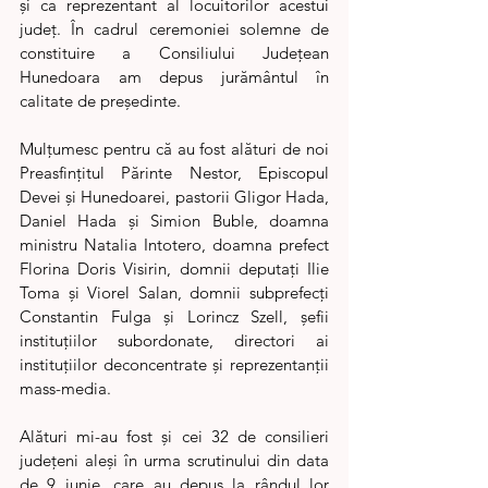
și ca reprezentant al locuitorilor acestui 
județ. În cadrul ceremoniei solemne de 
constituire a Consiliului Județean 
Hunedoara am depus jurământul în 
calitate de președinte.
Mulțumesc pentru că au fost alături de noi 
Preasfințitul Părinte Nestor, Episcopul 
Devei și Hunedoarei, pastorii Gligor Hada, 
Daniel Hada și Simion Buble, doamna 
ministru Natalia Intotero, doamna prefect 
Florina Doris Visirin, domnii deputați Ilie 
Toma și Viorel Salan, domnii subprefecți 
Constantin Fulga și Lorincz Szell, șefii 
instituțiilor subordonate, directori ai 
instituțiilor deconcentrate și reprezentanții 
mass-media.
Alături mi-au fost și cei 32 de consilieri 
județeni aleși în urma scrutinului din data 
de 9 iunie, care au depus la rândul lor 