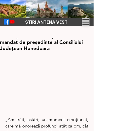
ȘTIRI ANTENA VEST
24 oct. 2024
2 min de citit
Laurențiu Nistor - începutul unui nou
mandat de președinte al Consiliului
Județean Hunedoara
„Am trăit, astăzi, un moment emoționat, 
care mă onorează profund, atât ca om, cât 