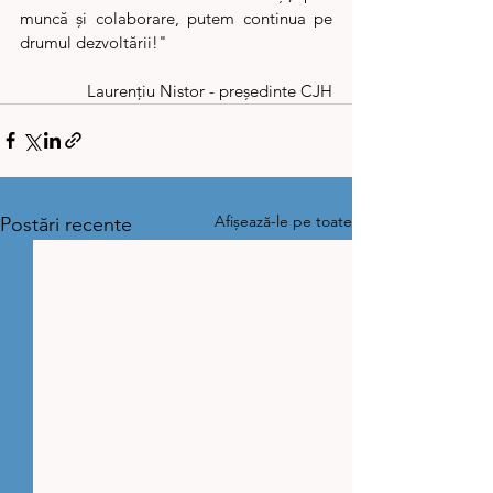
muncă și colaborare, putem continua pe 
drumul dezvoltării!"
Laurențiu Nistor - președinte CJH
Afișează-le pe toate
Postări recente