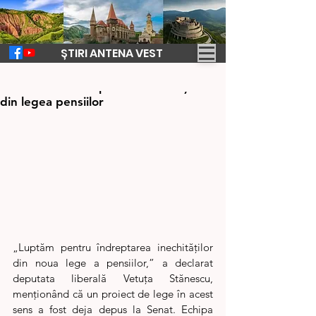
ȘTIRI ANTENA VEST
8 nov. 2024
1 min de citit
Liberalii vor îndreptarea inechităților
din legea pensiilor
„Luptăm pentru îndreptarea inechităților 
din noua lege a pensiilor,” a declarat 
deputata liberală Vetuța Stănescu, 
menționând că un proiect de lege în acest 
sens a fost deja depus la Senat. Echipa 