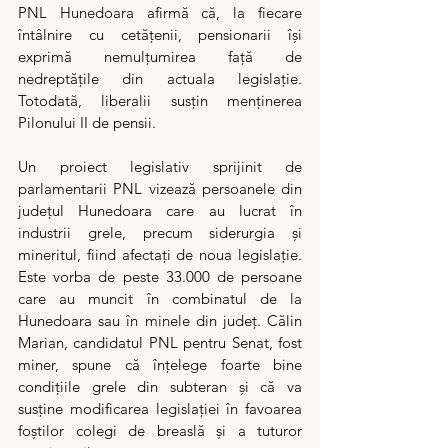
PNL Hunedoara afirmă că, la fiecare 
întâlnire cu cetățenii, pensionarii își 
exprimă nemulțumirea față de 
nedreptățile din actuala legislație. 
Totodată, liberalii susțin menținerea 
Pilonului II de pensii.
Un proiect legislativ sprijinit de 
parlamentarii PNL vizează persoanele din 
județul Hunedoara care au lucrat în 
industrii grele, precum siderurgia și 
mineritul, fiind afectați de noua legislație. 
Este vorba de peste 33.000 de persoane 
care au muncit în combinatul de la 
Hunedoara sau în minele din județ. Călin 
Marian, candidatul PNL pentru Senat, fost 
miner, spune că înțelege foarte bine 
condițiile grele din subteran și că va 
susține modificarea legislației în favoarea 
foștilor colegi de breaslă și a tuturor 