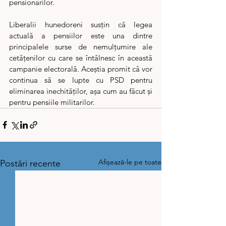
pensionarilor.
Liberalii hunedoreni susțin că legea 
actuală a pensiilor este una dintre 
principalele surse de nemulțumire ale 
cetățenilor cu care se întâlnesc în această 
campanie electorală. Aceștia promit că vor 
continua să se lupte cu PSD pentru 
eliminarea inechităților, așa cum au făcut și 
pentru pensiile militarilor.
Afișează-le pe toate
Postări recente