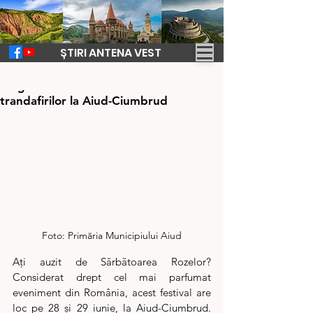
ȘTIRI ANTENA VEST
24 iun. 2025
1 min de citit
Magica sărbătoare a rozelor. Tărâmul
trandafirilor la Aiud-Ciumbrud
Foto: 
Primăria Municipiului Aiud
Ați auzit de Sărbătoarea Rozelor? 
Considerat drept cel mai parfumat 
eveniment din România, acest festival are 
loc pe 28 și 29 iunie, la Aiud-Ciumbrud. 