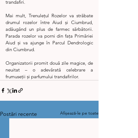
trandafiri.
Mai mult, Trenulețul Rozelor va străbate 
drumul rozelor între Aiud și Ciumbrud, 
adăugând un plus de farmec sărbătorii. 
Parada rozelor va porni din fața Primăriei 
Aiud și va ajunge în Parcul Dendrologic 
din Ciumbrud.
Organizatorii promit două zile magice, de 
neuitat – o adevărată celebrare a 
frumuseții și parfumului trandafirilor.
Afișează-le pe toate
Postări recente