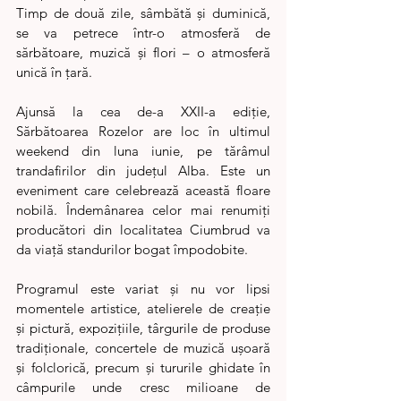
Timp de două zile, sâmbătă și duminică, 
se va petrece într-o atmosferă de 
sărbătoare, muzică și flori – o atmosferă 
unică în țară.
Ajunsă la cea de-a XXII-a ediție, 
Sărbătoarea Rozelor are loc în ultimul 
weekend din luna iunie, pe tărâmul 
trandafirilor din județul Alba. Este un 
eveniment care celebrează această floare 
nobilă. Îndemânarea celor mai renumiți 
producători din localitatea Ciumbrud va 
da viață standurilor bogat împodobite.
Programul este variat și nu vor lipsi 
momentele artistice, atelierele de creație 
și pictură, expozițiile, târgurile de produse 
tradiționale, concertele de muzică ușoară 
și folclorică, precum și tururile ghidate în 
câmpurile unde cresc milioane de 