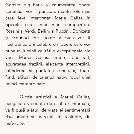
Garnier din Paris și enumerarea poate 
continua. Vor fi punctate marile roluri pe 
care le-a interpretat Maria Callas în 
operele celor mai mari compozitori: 
Rossini și Verdi, Bellini și Puccini, Donizetti 
și Gounod etc. Toate acestea vor fi 
ilustrate cu arii celebre din opere care vor 
pune în lumină calitățile excepționale ale 
vocii Mariei Callas: timbrul deosebit, 
acuratețea frazării, eleganța interpretării, 
întinderea și puritatea sunetului, toate 
fiind, alături de talentul nativ, rodul unei 
munci extraordinare. 
	Gloria artistică a Mariei Callas, 
neegalată vreodată de o altă cântăreață, 
va fi pusă alături de viața ei sentimentală 
zbuciumată și marcată, în realitate, de 
nefericire.  