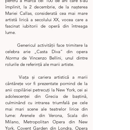
pentru a marca cei 100 de ani care s-au 
împlinit, la 2 decembrie, de la nașterea 
Mariei Callas, considerată cea mai mare 
artistă lirică a secolului XX, vocea care a 
fascinat iubitorii de operă din întreaga 
lume. 
	Genericul activității face trimitere la 
celebra arie „Casta Diva” din opera 
Norma 
de Vincenzo Bellini, unul dintre 
rolurile de referință ale marii artiste. 
	Viața și cariera artistică a marii 
cântărețe vor fi prezentate pornind de la 
anii copilăriei petrecuți la New York, cei ai 
adolescenței din Grecia de baștină, 
culminând cu intrarea triumfală pe cele 
mai mari scene ale teatrelor lirice din 
lume: Arenele din Verona, Scala din 
Milano, Metropolitan Opera din New 
York, Covent Garden din Londra, Opera 