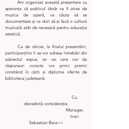
	Am organizat această prezentare cu 
speranța că publicul tânăr va fi atras de 
muzica de operă, va căuta să se 
documenteze și va dori să-și facă o cultură 
muzicală atât de necesară pentru educația 
estetică.
	Ca de obicei, la finalul prezentării, 
participanților li se vor adresa întrebări din 
subiectul expus, iar cei care vor da 
răspunsuri corecte vor primi premii 
constând în cărți și diplome oferite de 
biblioteca județeană. 
					Cu 
deosebită considerație,
					Manager,
					Ioan 
Sebastian Bara>>