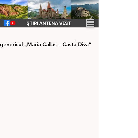
ȘTIRI ANTENA VEST
6 dec. 2023
2 min de citit
Manifestare cultural-educativă, sub
genericul „Maria Callas – Casta Diva”