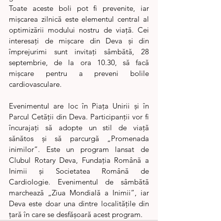
Toate aceste boli pot fi prevenite, iar 
mişcarea zilnică este elementul central al 
optimizării modului nostru de viaţă. Cei 
interesați de mișcare din Deva și din 
împrejurimi sunt invitați sâmbătă, 28 
septembrie, de la ora 10.30, să facă 
mișcare pentru a preveni bolile 
cardiovasculare.
Evenimentul are loc în Piața Unirii și în 
Parcul Cetății din Deva. Participanții vor fi 
încurajați să adopte un stil de viaţă 
sănătos și să parcurgă „Promenada 
inimilor”. Este un program lansat de 
Clubul Rotary Deva, Fundaţia Română a 
Inimii şi Societatea Română de 
Cardiologie.
Evenimentul de sâmbătă 
marchează „Ziua Mondială a Inimii”, iar 
Deva este doar una dintre localităţile din 
ţară în care se desfășoară acest program.