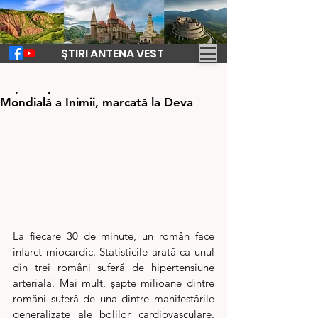
ȘTIRI ANTENA VEST
25 sept. 2024
1 min de citit
Mişcare pentru sănătate - Ziua
Mondială a Inimii, marcată la Deva
La fiecare 30 de minute, un român face 
infarct miocardic. Statisticile arată ca unul 
din trei români suferă de hipertensiune 
arterială. Mai mult, șapte milioane dintre 
români suferă de una dintre manifestările 
generalizate ale bolilor cardiovasculare. 