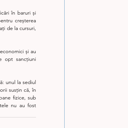
ări în baruri și 
pentru creșterea 
i de la cursuri, 
 economici și au 
 opt sancțiuni 
 unul la sediul 
ii susțin că, în 
ane fizice, sub 
ele nu au fost 