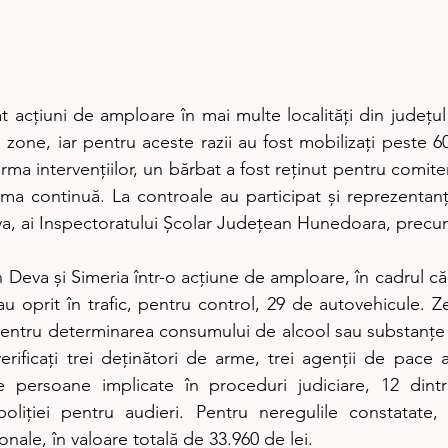
rat acțiuni de amploare în mai multe localități din județ
 zone, iar pentru aceste razii au fost mobilizați peste 60 
 urma intervențiilor, un bărbat a fost reținut pentru comiter
ma continuă. La controale au participat și reprezentanți
va, ai Inspectoratului Școlar Județean Hunedoara, precum
în Deva și Simeria într-o acțiune de amploare, în cadrul căr
u oprit în trafic, pentru control, 29 de autovehicule. Z
 pentru determinarea consumului de alcool sau substanțe 
rificați trei deținători de arme, trei agenții de pace ai
 persoane implicate în proceduri judiciare, 12 dintre
oliției pentru audieri. Pentru neregulile constatate, 
onale, în valoare totală de 33.960 de lei.