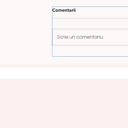
Comentarii
Scrie un comentariu...
ILUMINATUL PUBLIC VA FI
REDUS PE TIMPUL NOPȚII
LA PETROȘANI