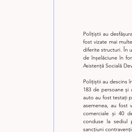
Polițiștii au desfășu
fost vizate mai multe
diferite structuri. În
de înșelăciune în for
Asistență Socială De
Polițiștii au descins 
183 de persoane și a
auto au fost testați
asemenea, au fost ve
comerciale și 40 de
conduse la sediul p
sancțiuni contravenți