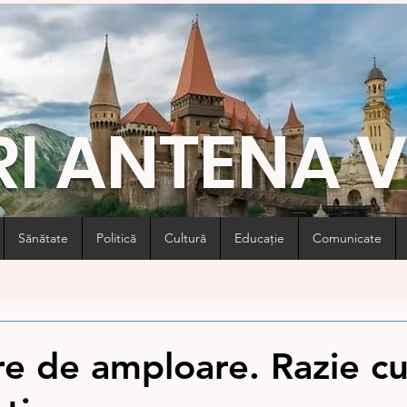
RI ANTENA 
Sănătate
Politică
Cultură
Educație
Comunicate
re de amploare. Razie cu