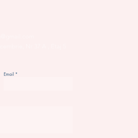
og@gmail.com
ecembrie, Nr 37 A
, Etaj 5
Email