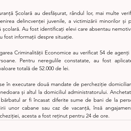
guranță Școlară au desfășurat, rândul lor, mai multe verific
enirea delincvenței juvenile, a victimizării minorilor și 
 școlară. Au fost identificați elevi care absentau nemotivaț
au fost informații despre situație.
stigarea Criminalității Economice au verificat 54 de agenți
soane. Pentru neregulile constatate, au fost aplicate
valoare totală de 52.000 de lei.
se în executare două mandate de percheziție domiciliară:
nedoara și altul la domiciliul administratorului. Anchetator
bărbatul ar fi încasat diferite sume de bani de la perso
irii unor cabane sau caz de vacanță, însă angajament
heziției, acesta a fost reținut pentru 24 de ore.