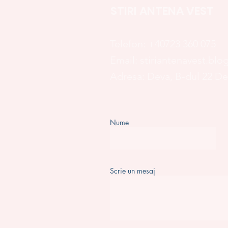
STIRI ANTENA VEST
Telefon:
+40723 360 075
Email:
stiriantenavest.bl
Adresa: Deva, B-dul 22 D
Nume
Scrie un mesaj