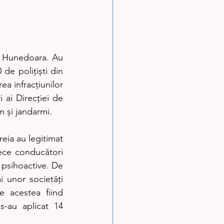
ul Hunedoara. Au 
de polițiști din 
ea infracțiunilor 
 ai Direcției de 
 și jandarmi.
eia au legitimat 
ece conducători 
psihoactive. De 
 unor societăți 
 acestea fiind 
s-au aplicat 14 