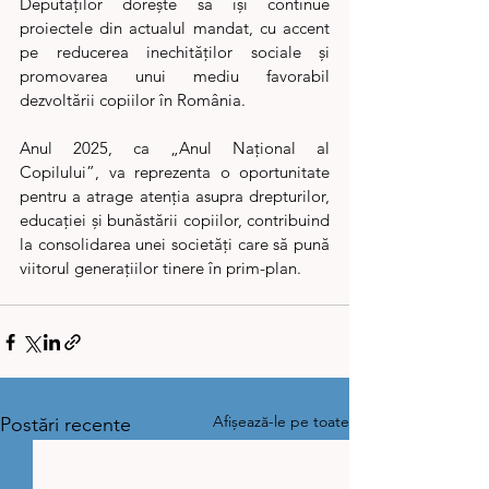
Deputaților dorește să își continue 
proiectele din actualul mandat, cu accent 
pe reducerea inechităților sociale și 
promovarea unui mediu favorabil 
dezvoltării copiilor în România.
Anul 2025, ca „Anul Național al 
Copilului”, va reprezenta o oportunitate 
pentru a atrage atenția asupra drepturilor, 
educației și bunăstării copiilor, contribuind 
la consolidarea unei societăți care să pună 
viitorul generațiilor tinere în prim-plan.
Afișează-le pe toate
Postări recente