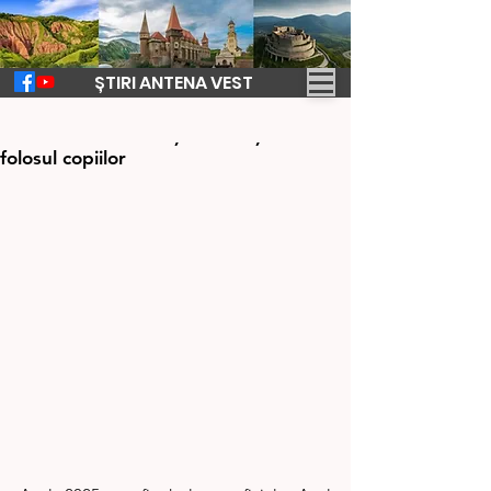
ȘTIRI ANTENA VEST
20 nov. 2024
1 min de citit
Natalia Intotero susține initiațivele în
folosul copiilor