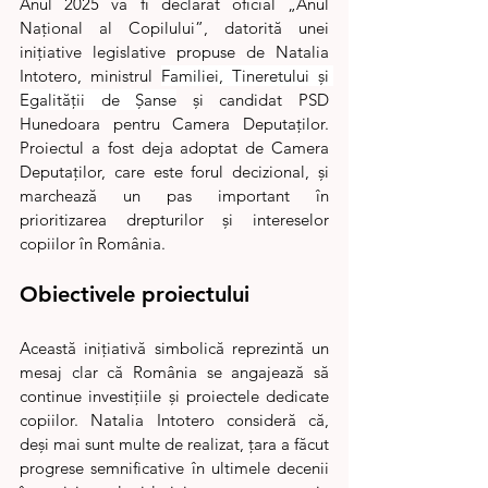
Anul 2025 va fi declarat oficial „Anul 
Național al Copilului”, datorită unei 
inițiative legislative propuse de Natalia 
Intotero, ministrul 
Familiei, Tineretului şi 
Egalității de Șanse
 și candidat PSD 
Hunedoara pentru Camera Deputaților. 
Proiectul a fost deja adoptat de Camera 
Deputaților, care este forul decizional, și 
marchează un pas important în 
prioritizarea drepturilor și intereselor 
copiilor în România.
Obiectivele proiectului
Această inițiativă simbolică reprezintă un 
mesaj clar că România se angajează să 
continue investițiile și proiectele dedicate 
copiilor. Natalia Intotero consideră că, 
deși mai sunt multe de realizat, țara a făcut 
progrese semnificative în ultimele decenii 