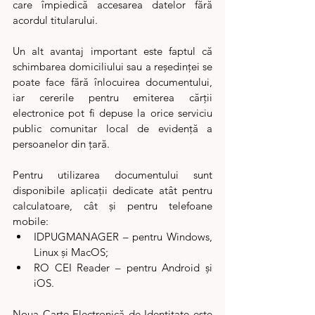
care împiedică accesarea datelor fără 
acordul titularului.
Un alt avantaj important este faptul că 
schimbarea domiciliului sau a reședinței se 
poate face fără înlocuirea documentului, 
iar cererile pentru emiterea cărții 
electronice pot fi depuse la orice serviciu 
public comunitar local de evidență a 
persoanelor din țară.
Pentru utilizarea documentului sunt 
disponibile aplicații dedicate atât pentru 
calculatoare, cât și pentru telefoane 
mobile:
IDPUGMANAGER – pentru Windows, 
Linux și MacOS;
RO CEI Reader – pentru Android și 
iOS.
Noua Carte Electronică de Identitate este 