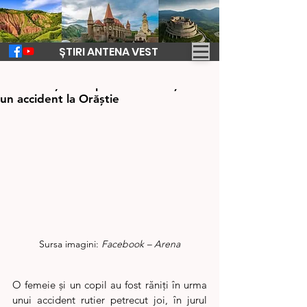
ȘTIRI ANTENA VEST
7 nov. 2025
1 min de citit
O femeie și un copil au fost răniți într-
un accident la Orăștie
Sursa imagini: 
Facebook – Arena
O femeie și un copil au fost răniți în urma 
unui accident rutier petrecut joi, în jurul 