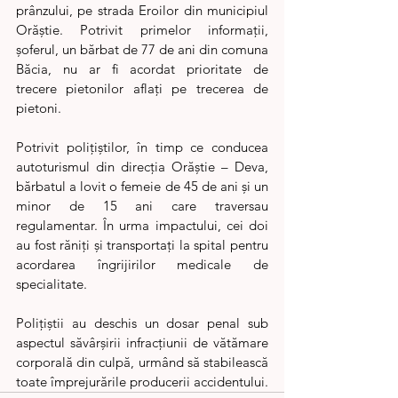
prânzului, pe strada Eroilor din municipiul 
Orăștie. Potrivit primelor informații, 
șoferul, un bărbat de 77 de ani din comuna 
Băcia, nu ar fi acordat prioritate de 
trecere pietonilor aflați pe trecerea de 
pietoni.
Potrivit polițiștilor, în timp ce conducea 
autoturismul din direcția Orăștie – Deva, 
bărbatul a lovit o femeie de 45 de ani și un 
minor de 15 ani care traversau 
regulamentar. În urma impactului, cei doi 
au fost răniți și transportați la spital pentru 
acordarea îngrijirilor medicale de 
specialitate.
Polițiștii au deschis un dosar penal sub 
aspectul săvârșirii infracțiunii de vătămare 
corporală din culpă, urmând să stabilească 
toate împrejurările producerii accidentului.