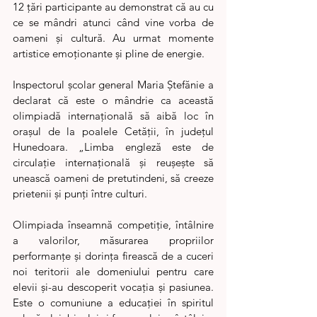
12 țări participante au demonstrat că au cu 
ce se mândri atunci când vine vorba de 
oameni și cultură. Au urmat momente 
artistice emoționante și pline de energie.
Inspectorul școlar general Maria Ștefănie a 
declarat că este o mândrie ca această 
olimpiadă internațională să aibă loc în 
orașul de la poalele Cetății, în județul 
Hunedoara. „Limba engleză este de 
circulație internațională și reușește să 
unească oameni de pretutindeni, să creeze 
prietenii și punți între culturi. 
Olimpiada înseamnă competiție, întâlnire 
a valorilor, măsurarea propriilor 
performanțe și dorința firească de a cuceri 
noi teritorii ale domeniului pentru care 
elevii și-au descoperit vocația și pasiunea. 
Este o comuniune a educației în spiritul 