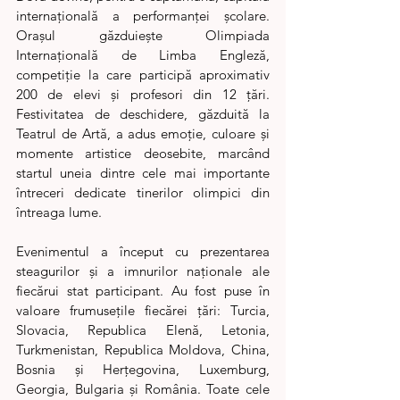
internațională a performanței școlare. 
Orașul găzduiește Olimpiada 
Internațională de Limba Engleză, 
competiție la care participă aproximativ 
200 de elevi și profesori din 12 țări. 
Festivitatea de deschidere, găzduită la 
Teatrul de Artă, a adus emoție, culoare și 
momente artistice deosebite, marcând 
startul uneia dintre cele mai importante 
întreceri dedicate tinerilor olimpici din 
întreaga lume.
Evenimentul a început cu prezentarea 
steagurilor și a imnurilor naționale ale 
fiecărui stat participant. Au fost puse în 
valoare frumusețile fiecărei țări: Turcia, 
Slovacia, Republica Elenă, Letonia, 
Turkmenistan, Republica Moldova, China, 
Bosnia și Herțegovina, Luxemburg, 
Georgia, Bulgaria și România. Toate cele 