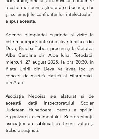
adevărului, binelui și frumosului, o întâlnire 
a celor mai buni, așteptată cu bucurie, dar 
și cu emoțiile confruntărilor intelectuale”, 
a spus aceasta.
Agenda olimpiadei cuprinde și vizite la 
cele mai importante obiective turistice din 
Deva, Brad și Țebea, precum și la Cetatea 
Alba Carolina din Alba Iulia. Totodată, 
miercuri, 27 august 2025, la ora 20:30, în 
Piața Unirii din Deva va avea loc un 
concert de muzică clasică al Filarmonicii 
din Arad.
Asociația Neboisa s-a alăturat și de 
această dată Inspectoratului Școlar 
Județean Hunedoara, pentru a sprijini 
organizarea evenimentului. Reprezentanții 
asociației au subliniat că tinerii valoroși 
trebuie susținuți.