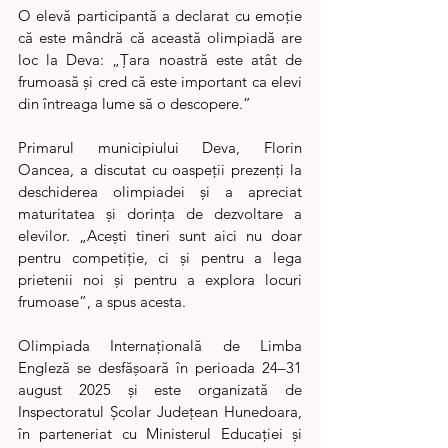
O elevă participantă a declarat cu emoție 
că este mândră că această olimpiadă are 
loc la Deva: „Țara noastră este atât de 
frumoasă și cred că este important ca elevi 
din întreaga lume să o descopere.”
Primarul municipiului Deva, Florin 
Oancea, a discutat cu oaspeții prezenți la 
deschiderea olimpiadei și a apreciat 
maturitatea și dorința de dezvoltare a 
elevilor. „Acești tineri sunt aici nu doar 
pentru competiție, ci și pentru a lega 
prietenii noi și pentru a explora locuri 
frumoase”, a spus acesta.
Olimpiada Internațională de Limba 
Engleză se desfășoară în perioada 24–31 
august 2025 și este organizată de 
Inspectoratul Școlar Județean Hunedoara, 
în parteneriat cu Ministerul Educației și 