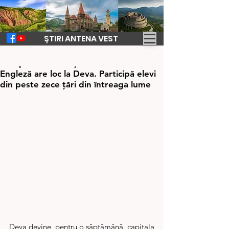
ȘTIRI ANTENA VEST
25 aug. 2025
2 min de citit
Olimpiada Internațională de Limba
Engleză are loc la Deva. Participă elevi
din peste zece țări din întreaga lume
Deva devine, pentru o săptămână, capitala 