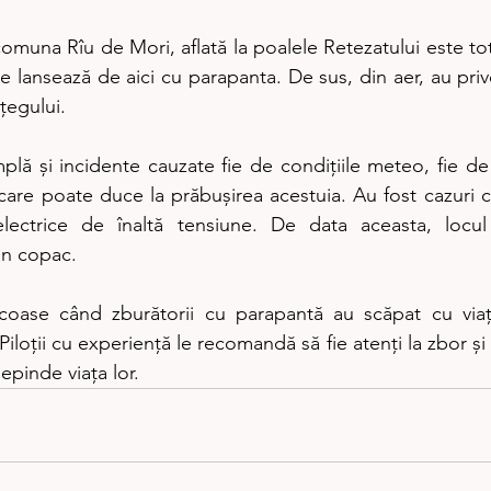
omuna Rîu de Mori, aflată la poalele Retezatului este to
 se lansează de aici cu parapanta. De sus, din aer, au priv
țegului.
mplă și incidente cauzate fie de condițiile meteo, fie de
 care poate duce la prăbușirea acestuia. Au fost cazuri 
 electrice de înaltă tensiune. De data aceasta, locu
un copac.
ocoase când zburătorii cu parapantă au scăpat cu viaț
Piloții cu experiență le recomandă să fie atenți la zbor și
epinde viața lor.