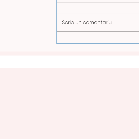
Scrie un comentariu...
ILUMINATUL PUBLIC VA FI
REDUS PE TIMPUL NOPȚII
LA PETROȘANI