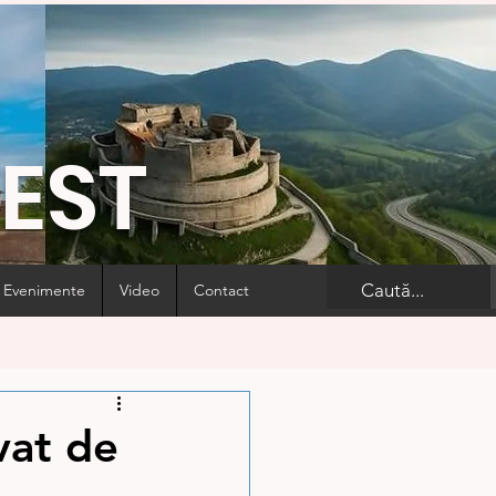
VEST
Evenimente
Video
Contact
vat de