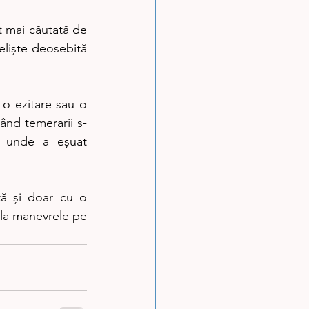
t mai căutată de 
eliște deosebită 
 o ezitare sau o 
când temerarii s-
l unde a eșuat 
ă și doar cu o 
 la manevrele pe 