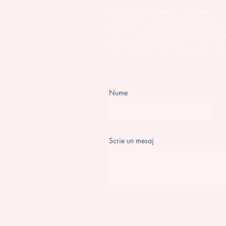
Telefon:
+40723 360 075
Email:
stiriantenavest.bl
Adresa: Deva, B-dul 22 D
Nume
Scrie un mesaj