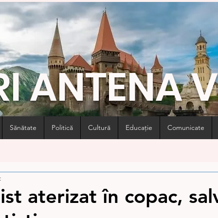
RI ANTENA 
Sănătate
Politică
Cultură
Educație
Comunicate
t
st aterizat în copac, sal