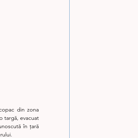
 copac din zona 
o targă, evacuat 
oscută în țară 
rului.