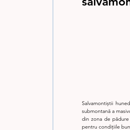
salvamon
Salvamontiștii huned
submontană a masivulu
din zona de pădure 
pentru condițiile bun