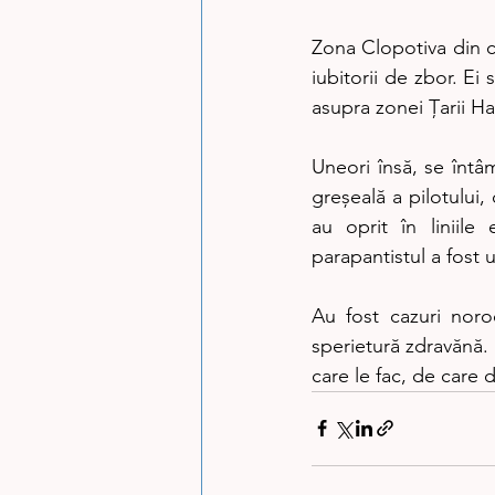
​Zona Clopotiva din c
iubitorii de zbor. Ei
asupra zonei Țarii Ha
​Uneori însă, se întâ
greșeală a pilotului,
au oprit în liniile
parapantistul a fost 
​Au fost cazuri nor
sperietură zdravănă. 
care le fac, de care d