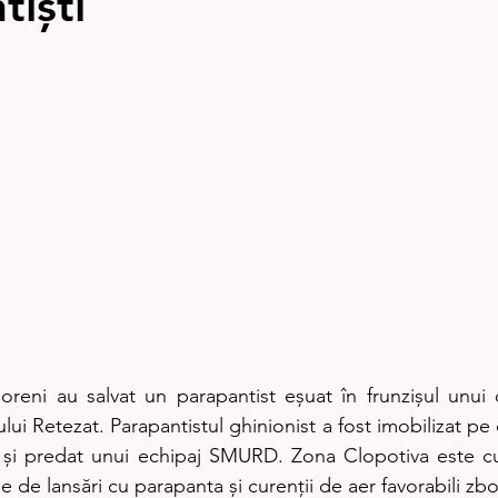
tiști
oreni au salvat un parapantist eșuat în frunzișul unui
i Retezat. Parapantistul ghinionist a fost imobilizat pe 
și predat unui echipaj SMURD. Zona Clopotiva este cun
e de lansări cu parapanta și curenții de aer favorabili zbo