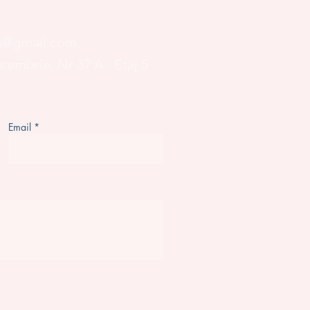
og@gmail.com
ecembrie, Nr 37 A
, Etaj 5
Email