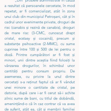
„Din  probele administrate în cauză 
a rezultat că persoanele cercetate, în mod 
repetat, ar fi comercializat, atât în zona 
unui club din municipiul Petroșani, cât și în 
cadrul unor evenimente private, droguri de 
risc (canabis și rezină de canabis), droguri 
de mare risc (3-CMC, cunoscut drept 
cristal, ecstasy și cocaină), precum și 
substanțe psihoactive (2-MMC), cu sume 
cuprinse între 100 și 500 de lei pentru o 
doză. Printre cumpărători ar fi fost și 
minori, unii dintre aceștia fiind folosiți la 
vânzarea drogurilor, în schimbul unor 
cantități pentru consum propriu. De 
asemenea, cu privire la unul dintre 
cercetați s-a reținut faptul că ar fi vândut 
unei minore o cantitate de cristal, pe 
datorie, după care i-ar fi cerut să-i achite 
zilnic sume de bani, cu titlul de dobândă, 
amenințând-o că în caz contrar că va avea 
de suferit, atât ea, cât și membrii familiei 