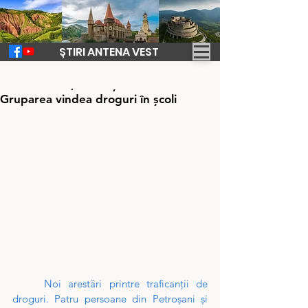
ȘTIRI ANTENA VEST
20 feb. 2024
2 min de citit
Patru dealeri, arestaţi în Valea Jiului.
Gruparea vindea droguri în şcoli
Noi arestări printre traficanții de 
droguri. Patru persoane din Petroșani și 