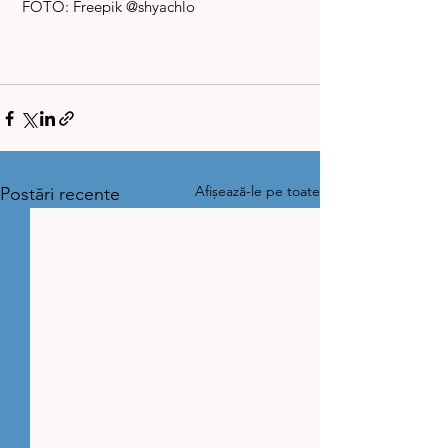
FOTO: Freepik @shyachlo
Afișează-le pe toate
Postări recente