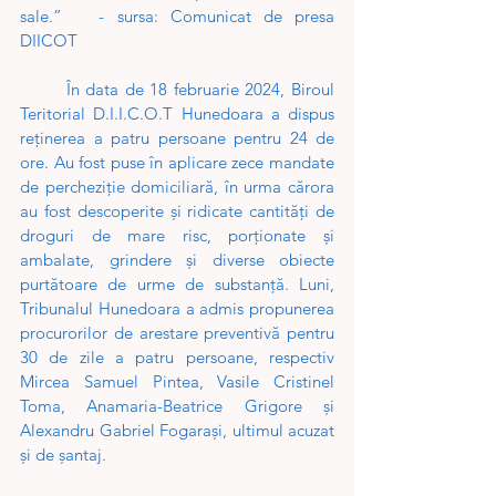
sale.”   - sursa: Comunicat de presa 
DIICOT
În data de 18 februarie 2024, Biroul 
Teritorial D.I.I.C.O.T Hunedoara a dispus 
reținerea a patru persoane pentru 24 de 
ore. Au fost puse în aplicare zece mandate 
de percheziție domiciliară, în urma cărora 
au fost descoperite și ridicate cantități de 
droguri de mare risc, porționate și 
ambalate, grindere şi diverse obiecte 
purtătoare de urme de substanță. Luni, 
Tribunalul Hunedoara a admis propunerea 
procurorilor de arestare preventivă pentru 
30 de zile a patru persoane, respectiv 
Mircea Samuel Pintea, Vasile Cristinel 
Toma, Anamaria-Beatrice Grigore şi 
Alexandru Gabriel Fogarași, ultimul acuzat 
şi de şantaj. 