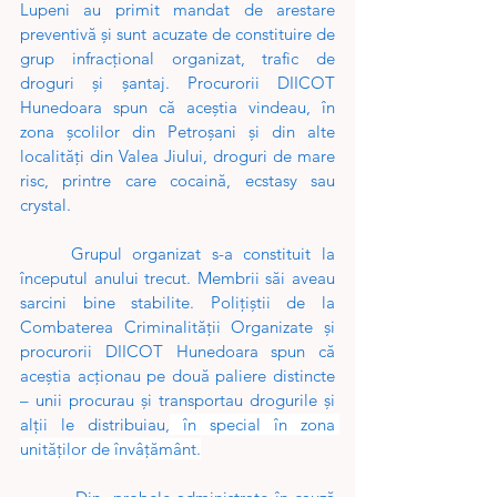
Lupeni au primit mandat de arestare 
preventivă și sunt acuzate de constituire de 
grup infracțional organizat, trafic de 
droguri și șantaj. Procurorii DIICOT 
Hunedoara spun că aceștia vindeau, în 
zona școlilor din Petroșani și din alte 
localități din Valea Jiului, droguri de mare 
risc, printre care cocaină, ecstasy sau 
crystal.
Grupul organizat s-a constituit la 
începutul anului trecut. Membrii săi aveau 
sarcini bine stabilite. Poliţiştii de la 
Combaterea Criminalităţii Organizate şi 
procurorii DIICOT Hunedoara spun că 
aceştia acţionau pe două paliere distincte 
– unii procurau şi transportau drogurile şi 
alţii le distribuiau,
 în special în zona 
unităților de învâțământ.