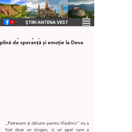
ȘTIRI ANTENA VEST
24 apr.
1 min de citit
Pentru primii pași ai lui Vladimir. Seară
plină de speranță și emoție la Deva
„Petrecem și dăruim pentru Vladimir” nu a 
fost doar un slogan, ci un apel care a 