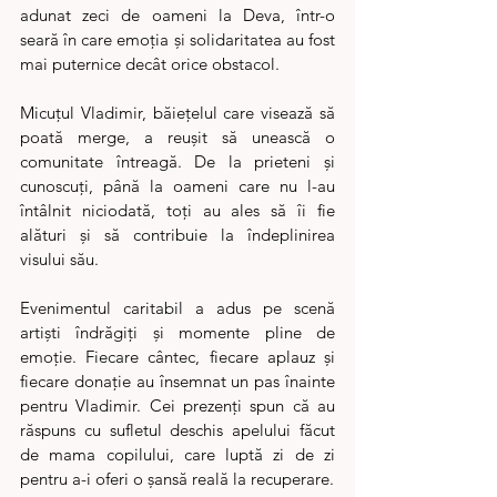
adunat zeci de oameni la Deva, într-o 
seară în care emoția și solidaritatea au fost 
mai puternice decât orice obstacol.
Micuțul Vladimir, băiețelul care visează să 
poată merge, a reușit să unească o 
comunitate întreagă. De la prieteni și 
cunoscuți, până la oameni care nu l-au 
întâlnit niciodată, toți au ales să îi fie 
alături și să contribuie la îndeplinirea 
visului său.
Evenimentul caritabil a adus pe scenă 
artiști îndrăgiți și momente pline de 
emoție. Fiecare cântec, fiecare aplauz și 
fiecare donație au însemnat un pas înainte 
pentru Vladimir. Cei prezenți spun că au 
răspuns cu sufletul deschis apelului făcut 
de mama copilului, care luptă zi de zi 
pentru a-i oferi o șansă reală la recuperare.