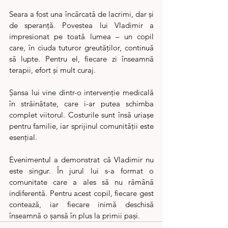
Seara a fost una încărcată de lacrimi, dar și 
de speranță. Povestea lui Vladimir a 
impresionat pe toată lumea – un copil 
care, în ciuda tuturor greutăților, continuă 
să lupte. Pentru el, fiecare zi înseamnă 
terapii, efort și mult curaj.
Șansa lui vine dintr-o intervenție medicală 
în străinătate, care i-ar putea schimba 
complet viitorul. Costurile sunt însă uriașe 
pentru familie, iar sprijinul comunității este 
esențial.
Evenimentul a demonstrat că Vladimir nu 
este singur. În jurul lui s-a format o 
comunitate care a ales să nu rămână 
indiferentă. Pentru acest copil, fiecare gest 
contează, iar fiecare inimă deschisă 
înseamnă o șansă în plus la primii pași.