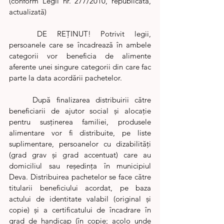
(conform Legii nr. 277/2010, republicată, 
actualizată)
	DE REȚINUT! Potrivit legii, 
persoanele care se încadrează în ambele 
categorii vor beneficia de alimente 
aferente unei singure categorii din care fac 
parte la data acordării pachetelor.
	După finalizarea distribuirii către 
beneficiarii de ajutor social şi alocaţie 
pentru susţinerea familiei, produsele 
alimentare vor fi distribuite, pe liste 
suplimentare, persoanelor cu dizabilități 
(grad grav și grad accentuat) care au 
domiciliul sau reşedinţa în municipiul 
Deva. Distribuirea pachetelor se face către 
titularii beneficiului acordat, pe baza 
actului de identitate valabil (original şi 
copie) şi a certificatului de încadrare în 
grad de handicap (în copie; acolo unde 