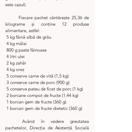
este cazul).
 	Fiecare pachet cântărește 25,36 de 
kilograme şi conține 12 produse 
alimentare, astfel:
 5 kg făină albă de grâu 
 4 kg mălai 
 800 g paste făinoase 
 4 litri ulei 
 2 kg zahăr 
 4 kg orez 
 5 conserve carne de vită (1,5 kg)
 3 conserve carne de porc (900 g)
 5 conserve pateu de ficat de porc (1 kg) 
 2 borcane compot de fructe (1,44 kg) 
 1 borcan gem de fructe (360 g) 
 1 borcan gem de fructe dietetic (360 g) 
	Având în vedere greutatea 
pachetelor, Direcția de Asistență Socială 