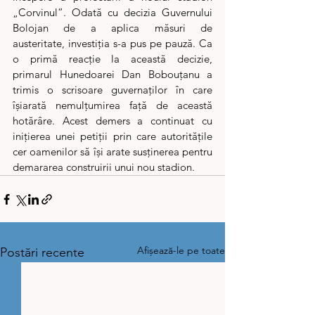
„Corvinul”. Odată cu decizia Guvernului 
Bolojan de a aplica măsuri de 
austeritate, investiția s-a pus pe pauză. Ca 
o primă reacție la această decizie, 
primarul Hunedoarei Dan Bobouțanu a 
trimis o scrisoare guvernaților în care 
îșiarată nemulțumirea față de această 
hotărâre. Acest demers a continuat cu 
inițierea unei petiții prin care autoritățile 
cer oamenilor să își arate susținerea pentru 
demararea construirii unui nou stadion.
Afișează-le pe toate
Postări recente