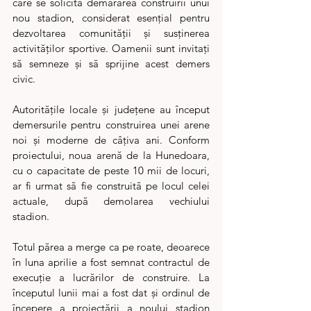
care se solicită demararea construirii unui 
nou stadion, considerat esențial pentru 
dezvoltarea comunității și susținerea 
activităților sportive. Oamenii sunt invitați 
să semneze și să sprijine acest demers 
civic.
Autoritățile locale și județene au început 
demersurile pentru construirea unei arene 
noi și moderne de câțiva ani. Conform 
proiectului, noua arenă de la Hunedoara, 
cu o capacitate de peste 10 mii de locuri, 
ar fi urmat să fie construită pe locul celei 
actuale, după demolarea vechiului 
stadion.
Totul părea a merge ca pe roate, deoarece 
în luna aprilie a fost semnat contractul de 
execuţie a lucrărilor de construire. La 
începutul lunii mai a fost dat și ordinul de 
începere a proiectării a noului stadion 