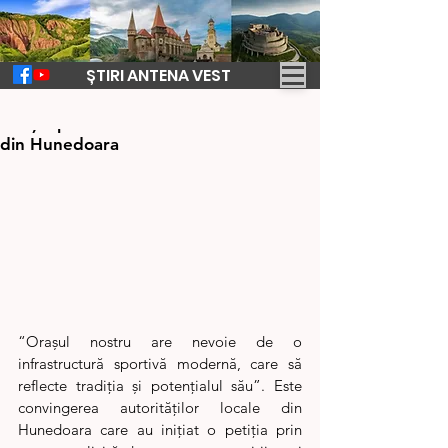
ȘTIRI ANTENA VEST
29 iul. 2025
1 min de citit
Petiție pentru construirea stadionului
din Hunedoara
“Orașul nostru are nevoie de o 
infrastructură sportivă modernă, care să 
reflecte tradiția și potențialul său”. Este 
convingerea autorităților locale din 
Hunedoara care au inițiat o petiția prin 