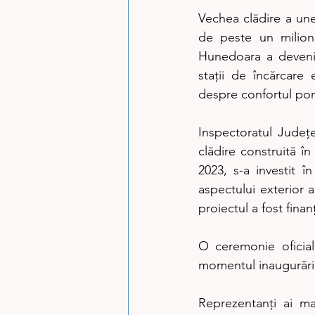
Vechea clădire a unei
de peste un milion 
Hunedoara a devenit
stații de încărcar
despre confortul pomp
Inspectoratul Județ
clădire construită în
2023, s-a investit î
aspectului exterior a
proiectul a fost finan
O ceremonie oficial
momentul inaugurării 
Reprezentanți ai ma