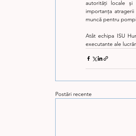
autorități locale ș
importanța atrageri
muncă pentru pompier
Atât echipa ISU Hune
executante ale lucrăr
Postări recente