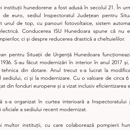
 instituții hunedorene a fost adusă în secolul 21. În urma
de euro, sediul Inspectoratul Județean pentru Situa
 unul de top, cu panouri fotovoltaice, sistem automat
e electrică. Conducerea ISU Hunedoara spune că nu e
ierilor, ci și despre reducerea drastică a cheltuielilor.
ean pentru Situații de Urgență Hunedoara funcționează 
 1936. S-au făcut modernizări în interior în anul 2017 și, 
n tehnica din dotare. Anul trecut s-a lucrat la modific
l sediului, ci și la modernizare. Cu o valoare de circa 6 
țat din fonduri europene și a vizat inclusiv eficientizarea 
ă s-a organizat în curtea interioară a Inspectoratului
oficiale a sediului recent modernizat.
i multor instituții, cu care colaborează pompierii hun