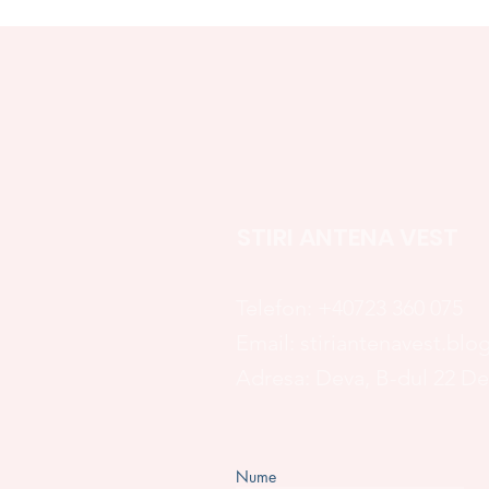
HUILEI
MOA
TAT
STIRI ANTENA VEST
Telefon:
+40723 360 075
Email:
stiriantenavest.bl
Adresa: Deva, B-dul 22 D
Nume