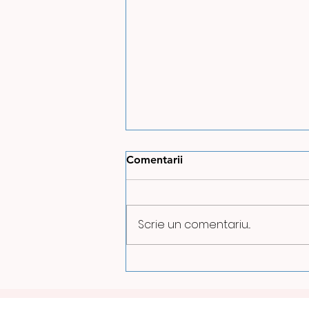
Comentarii
Scrie un comentariu...
ILUMINATUL PUBLIC VA FI
REDUS PE TIMPUL NOPȚII
LA PETROȘANI