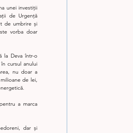
 unei investiții 
ții de Urgență 
 de umbrire și 
ste vorba doar 
la Deva într-o 
în cursul anului 
area, nu doar a 
milioane de lei, 
energetică.
 pentru a marca 
edoreni, dar și 