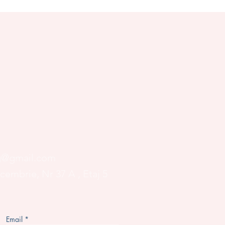
RTEA DE PROPRIUL
Ă
og@gmail.com
ecembrie, Nr 37 A
, Etaj 5
Email