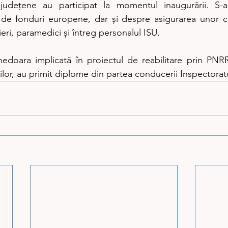
i județene au participat la momentul inaugurării. S-a
i de fonduri europene, dar și despre asigurarea unor c
i, paramedici și întreg personalul ISU.
doara implicată în proiectul de reabilitare prin PNRR,
ilor, au primit diplome din partea conducerii Inspectoratu