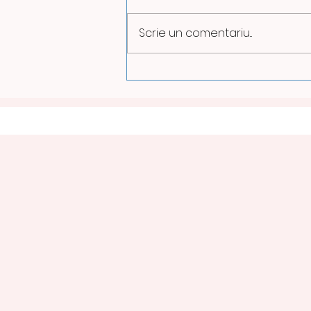
Scrie un comentariu...
CENTRALA ELECTRICĂ
MASS MINTIA, GATA
PENTRU PROBELE DE
PRODUCȚIE