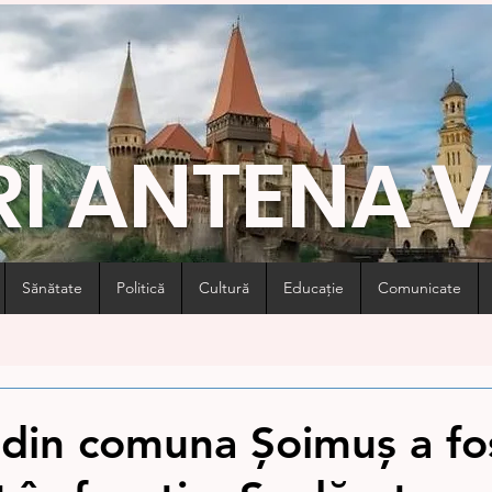
RI ANTENA 
Sănătate
Politică
Cultură
Educație
Comunicate
 din comuna Șoimuș a fo