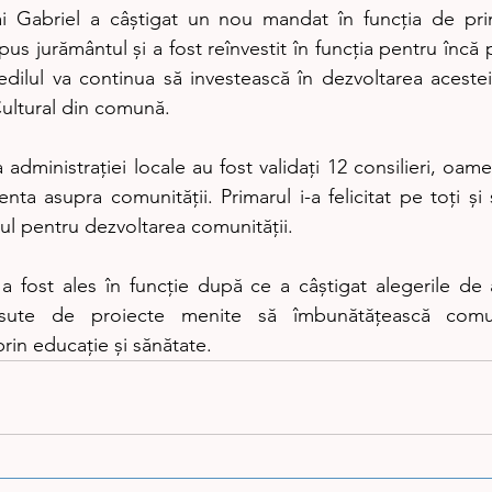
hai Gabriel a câștigat un nou mandat în funcția de pri
s jurământul și a fost reînvestit în funcția pentru încă pa
, edilul va continua să investească în dezvoltarea acest
Cultural din comună.
dministrației locale au fost validați 12 consilieri, oame
ta asupra comunității. Primarul i-a felicitat pe toți și
ul pentru dezvoltarea comunității.
 a fost ales în funcție după ce a câștigat alegerile de 
 sute de proiecte menite să îmbunătățească comun
 prin educație și sănătate.