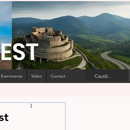
VEST
Evenimente
Video
Contact
st