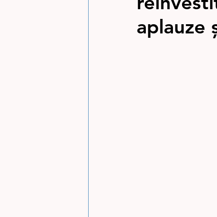
reînvesti
aplauze 