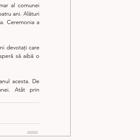
mar al comunei 
tru ani. Alături 
eia. Ceremonia a 
ni devotați care 
 speră să aibă o 
anul acesta. De 
ei. Atât prin 