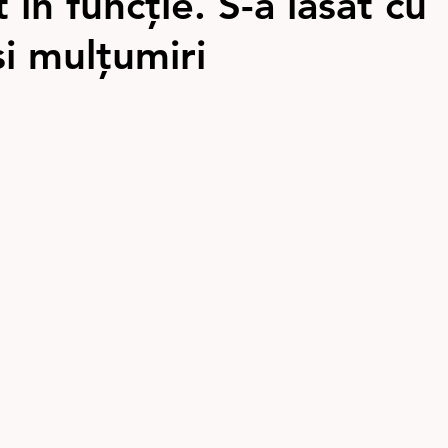
t în funcție. S-a lăsat cu
și mulțumiri