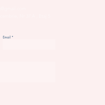
og@gmail.com
ecembrie, Nr 37 A
, Etaj 5
Email