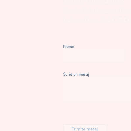
Telefon:
+40723 360 075
Email:
stiriantenavest.bl
Adresa: Deva, B-dul 22 D
Nume
Scrie un mesaj
Trimite mesaj