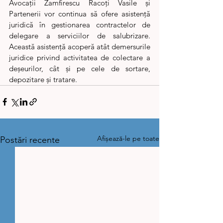
​Avocații Zamfirescu Racoți Vasile și 
Partenerii vor continua să ofere asistență 
juridică în gestionarea contractelor de 
delegare a serviciilor de salubrizare. 
Această asistență acoperă atât demersurile 
juridice privind activitatea de colectare a 
deșeurilor, cât și pe cele de sortare, 
depozitare și tratare.
Afișează-le pe toate
Postări recente