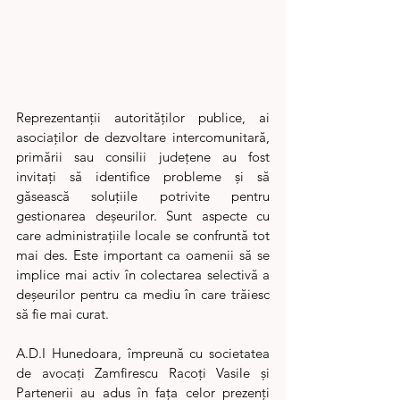
Reprezentanții autorităților publice, ai 
asociaților de dezvoltare intercomunitară, 
primării sau consilii județene au fost 
invitați să identifice probleme și să 
găsească soluțiile potrivite pentru 
gestionarea deșeurilor. Sunt aspecte cu 
care administrațiile locale se confruntă tot 
mai des. Este important ca oamenii să se 
implice mai activ în colectarea selectivă a 
deșeurilor pentru ca mediu în care trăiesc 
să fie mai curat.
A.D.I Hunedoara, împreună cu societatea 
de avocați Zamfirescu Racoți Vasile și 
Partenerii au adus în fața celor prezenți 