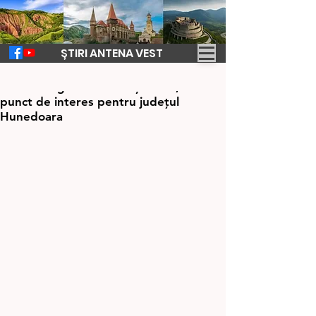
ȘTIRI ANTENA VEST
3 oct. 2024
1 min de citit
Problema gestionării deșeurilor, un
punct de interes pentru județul
Hunedoara